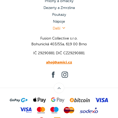
Přílohy a omáčky
Dezerty a Zmrzlina
Poukazy
Nápoje
Další
Fusion Collective s.r.o.
Bohunická 403/55a, 619 00 Brno
IČ 29290881
DIČ CZ29290881
ahoj@amici.cz