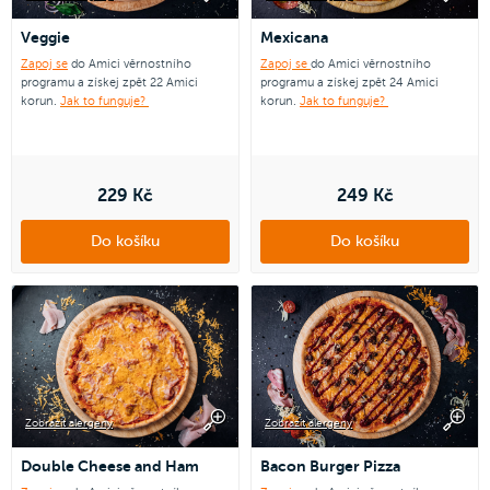
Veggie
Mexicana
Zapoj se
do Amici věrnostního
Zapoj se
do Amici věrnostního
programu a získej zpět 22 Amici
programu a získej zpět 24 Amici
korun.
Jak to funguje?
korun.
Jak to funguje?
229 Kč
249 Kč
Do košíku
Do košíku
Zobrazit alergeny
Zobrazit alergeny
Double Cheese and Ham
Bacon Burger Pizza