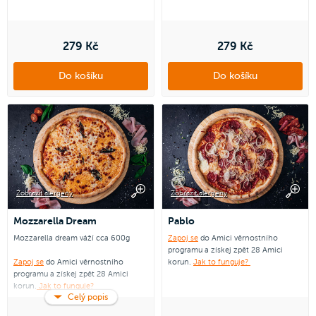
279 Kč
279 Kč
Do košíku
Do košíku
Zobrazit alergeny
Zobrazit alergeny
Mozzarella Dream
Pablo
Mozzarella dream váží cca 600g
Zapoj se
do Amici věrnostního
programu a získej zpět 28 Amici
Zapoj se
do Amici věrnostního
korun.
Jak to funguje?
programu a získej zpět 28 Amici
korun.
Jak to funguje?
Celý popis