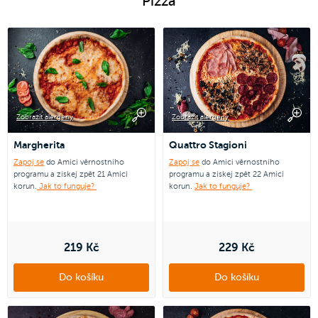
Pizza
Zobrazit alergeny
Zobrazit alergeny
Margherita
Quattro Stagioni
Zapoj se
do Amici věrnostního
Zapoj se
do Amici věrnostního
programu a získej zpět 21 Amici
programu a získej zpět 22 Amici
korun.
Jak to funguje?
korun.
Jak to funguje?
219 Kč
229 Kč
Do košíku
Do košíku