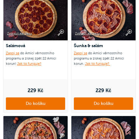
Zobrazit alergeny
Zobrazit alergeny
Salámová
Šunka & salám
Zapoj se
do Amici věrnostního
Zapoj se
do Amici věrnostního
programu a získej zpět 22 Amici
programu a získej zpět 22 Amici
korun!
Jak to funguje?
korun.
Jak to funguje?
229 Kč
229 Kč
Do košíku
Do košíku