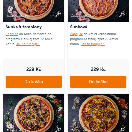
Zobrazit alergeny
Zobrazit alergeny
Šunka & žampiony
Šunková
Zapoj se
do Amici věrnostního
Zapoj se
do Amici věrnostního
programu a získej zpět 22 Amici
programu a získej zpět 22 Amici
korun.
Jak to funguje?
korun.
Jak to funguje?
229 Kč
229 Kč
Do košíku
Do košíku
Zobrazit alergeny
Zobrazit alergeny