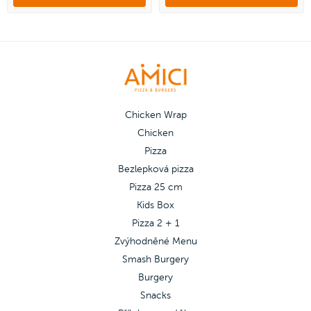
Třetí zdarma můžeš vybrat z pizzy
Třetí zdarma můžeš vybrat z pizzy
Šunkové, Margherita, Salámová,
Šunkové, Margherita, Salámová,
Šunka & salám, Veggie a Quattro
Šunka & salám, Veggie a Quattro
Stagioni.
Stagioni.
Chicken Wrap
Chicken
Pizza
Bezlepková pizza
Pizza 25 cm
Kids Box
Pizza 2 + 1
Zvýhodněné Menu
Smash Burgery
Burgery
Snacks