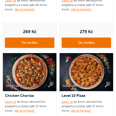
Zapoj se
do Amici věrnostního
Zapoj se
do Amici věrnostního
programu a získej zpět 26 Amici
programu a získej zpět 27 Amici
korun.
Jak to funguje?
korun.
Jak to funguje?
269 Kč
279 Kč
Do košíku
Do košíku
Zobrazit alergeny
Zobrazit alergeny
Chicken Chorizo
Level 10 Pizza
Zapoj se
do Amici věrnostního
Zapoj se
do Amici věrnostního
programu a získej zpět 27 Amici
programu a získej zpět 27 Amici
korun.
Jak to funguje?
korun.
Jak to funguje?