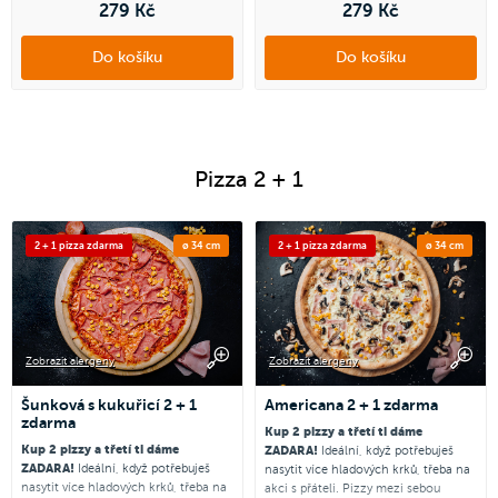
279 Kč
279 Kč
Do košíku
Do košíku
Pizza 2 + 1
2 + 1 pizza zdarma
ø 34 cm
2 + 1 pizza zdarma
ø 34 cm
Zobrazit alergeny
Zobrazit alergeny
Šunková s kukuřicí 2 + 1
Americana 2 + 1 zdarma
zdarma
Kup 2 pizzy a třetí ti dáme
Kup 2 pizzy a třetí ti dáme
ZADARA!
Ideální, když potřebuješ
ZADARA!
Ideální, když potřebuješ
nasytit více hladových krků, třeba na
nasytit více hladových krků, třeba na
akci s přáteli. Pizzy mezi sebou