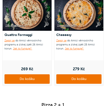
Zobrazit alergeny
Zobrazit alergeny
Quattro Formaggi
Cheeeesy
Zapoj se
do Amici věrnostního
Zapoj se
do Amici věrnostního
programu a získej zpět 26 Amici
programu a získej zpět 28 Amici
korun.
Jak to funguje?
korun.
Jak to funguje?
269 Kč
279 Kč
Do košíku
Do košíku
Pizza 2 + 1