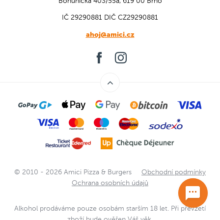
Bohunická 403/55a, 619 00 Brno
IČ 29290881
DIČ CZ29290881
ahoj@amici.cz
© 2010 - 2026 Amici Pizza & Burgers
Obchodní podmínky
Ochrana osobních údajů
Alkohol prodáváme pouze osobám starším 18 let. Při převzetí
zboží bude ověřen Váš věk.