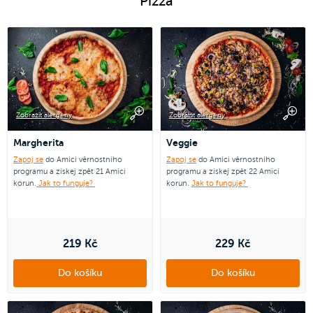
Pizza
Zobrazit alergeny
Zobrazit alergeny
Margherita
Veggie
Zapoj se
do Amici věrnostního
Zapoj se
do Amici věrnostního
programu a získej zpět 21 Amici
programu a získej zpět 22 Amici
korun.
Jak to funguje?
korun.
Jak to funguje?
219 Kč
229 Kč
Do košíku
Do košíku