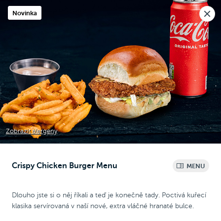
Nová pobočka v Moravanech u Brna.
Novinka
Rozvoz i osobní odběr
🎉
Otevíráme
dnes v 10:30
Raději voláte?
0
Kč
NEW
Chicken Wrap
Chicken
Pizza
Bezlepková pizza
Zobrazit alergeny
Crispy Chicken Burger Menu
MENU
Menu
Dlouho jste si o něj říkali a teď je konečně tady. Poctivá kuřecí
klasika servírovaná v naší nové, extra vláčné hranaté bulce.