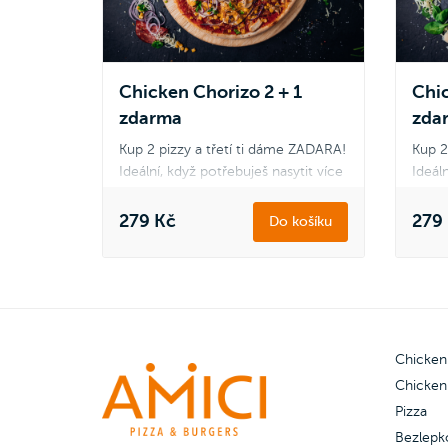
Šunka
Šunkové, Margherita, Salámová,
Stagi
Šunka & salám, Veggie a Quattro
Stagioni.
Chicken Chorizo 2 + 1
Chic
zdarma
zda
Kup 2 pizzy a třetí ti dáme ZADARA!
Kup 2
Ideální, když potřebuješ nasytit více
Ideáln
hladových krků, třeba na akci s
hlado
přáteli. Pizzy mezi sebou klidně
přáte
279 Kč
279
Do košíku
kombinuj podle svého gusta.
kombi
Platí pouze pro pizzu Double
Platí
Cheese and Ham, Šunková s
Chees
kukuřicí, Americana, Quattro
kukuř
Formaggi, Chicken Chorizo,
Forma
Chicken
Chicken Spinach.
Chick
Chicken
Pizza
Třetí zdarma můžeš vybrat z pizzy
Třetí
Šunkové, Margherita, Salámová,
Šunko
Bezlepk