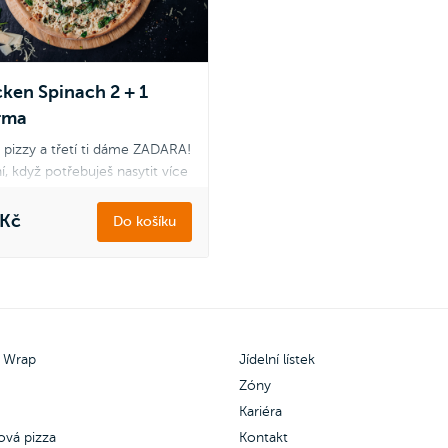
 & salám, Veggie a Quattro
Šunkové, Margherita, Salámov
oni.
Šunka & salám, Veggie a Quat
Stagioni.
ken Spinach 2 + 1
rma
 pizzy a třetí ti dáme ZADARA!
í, když potřebuješ nasytit více
vých krků, třeba na akci s
li. Pizzy mezi sebou klidně
 Kč
Do košíku
nuj podle svého gusta.
 pouze pro pizzu Double
e and Ham, Šunková s
icí, Americana, Quattro
ggi, Chicken Chorizo,
 Wrap
Jídelní lístek
en Spinach.
Zóny
Kariéra
 zdarma můžeš vybrat z pizzy
vé, Margherita, Salámová,
ová pizza
Kontakt