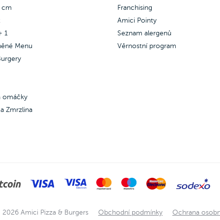
 & salám, Veggie a Quattro
5 cm
Franchising
oni.
x
Amici Pointy
+ 1
Seznam alergenů
něné Menu
Věrnostní program
urgery
 a omáčky
a Zmrzlina
 2026 Amici Pizza & Burgers
Obchodní podmínky
Ochrana osobn