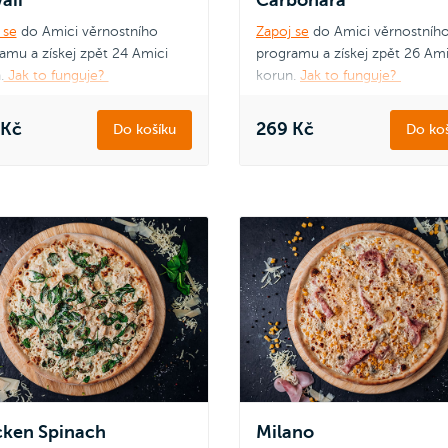
 se
do Amici věrnostního
Zapoj se
do Amici věrnostníh
amu a získej zpět 24 Amici
programu a získej zpět 26 Ami
.
Jak to funguje?
korun.
Jak to funguje?
 Kč
269 Kč
Do košíku
Do koš
cken Spinach
Milano