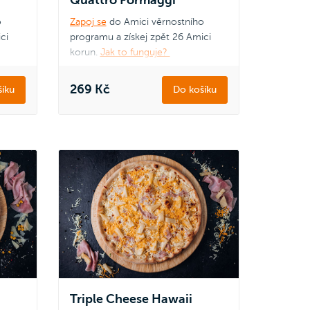
o
Zapoj se
do Amici věrnostního
ci
programu a získej zpět 26 Amici
korun.
Jak to funguje?
269 Kč
íku
Do košíku
Triple Cheese Hawaii