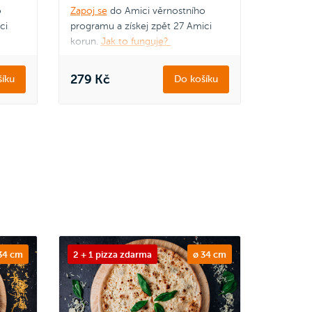
o
Zapoj se
do Amici věrnostního
ci
programu a získej zpět 27 Amici
korun.
Jak to funguje?
279 Kč
íku
Do košíku
34 cm
2 + 1 pizza zdarma
ø 34 cm