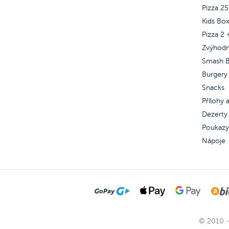
Šunka & salám, Veggie a Quattro
Šunka
Pizza 2
Stagioni.
Stagi
Kids Bo
Pizza 2 
Zvýhod
Smash B
Burgery
Snacks
Přílohy
Dezerty 
Poukazy
Nápoje
© 2010 -