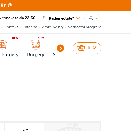
běr
🎉
do 22:30
Raději voláte?
jednávejte
Kontakt
Catering
Amici pointy
Věrnostní program
NEW
NEW
0
Kč
 Burgery
Burgery
Snacks
Přílohy a omáčky
Dez