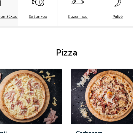
u omáčkou
Se šunkou
S uzeninou
Pálivé
Pizza
aii
Carbonara