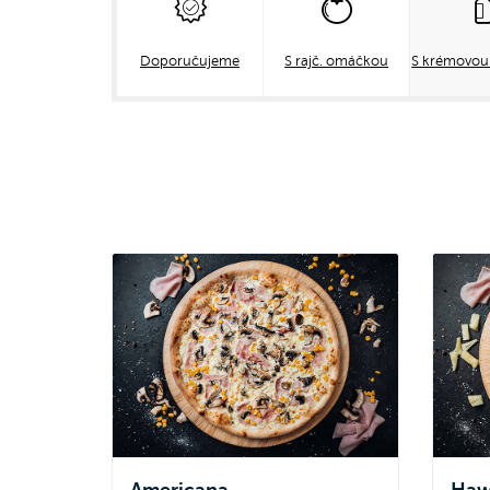
Doporučujeme
S rajč. omáčkou
S krémovo
Americana
Haw