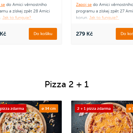
 se
do Amici věrnostního
Zapoj se
do Amici věrnostníh
amu a získej zpět 28 Amici
programu a získej zpět 27 Ami
.
Jak to funguje?
korun.
Jak to funguje?
 Kč
279 Kč
Do košíku
Do koš
Pizza 2 + 1
 pizza zdarma
ø 34 cm
2 + 1 pizza zdarma
ø 