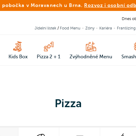
 pobočka v Moravanech u Brna.
Rozvoz i osobní od
Dnes ob
Jídelní lístek
/
Food Menu
Zóny
Kariéra
Franšízing
Kids Box
Pizza 2 + 1
Zvýhodněné Menu
Smash
Pizza