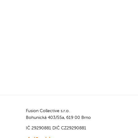
Šunkové, Margherita, Salámová,
á,
Šunka & salám, Veggie a Quattro
tro
Stagioni.
Fusion Collective s.r.o.
Bohunická 403/55a, 619 00 Brno
IČ 29290881
DIČ CZ29290881