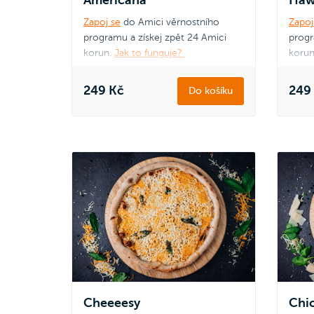
Zapoj se
do Amici věrnostního
Zapoj
programu a získej zpět 24 Amici
progr
korun.
Jak to funguje?
korun
249 Kč
249
Do košíku
Cheeeesy
Chi