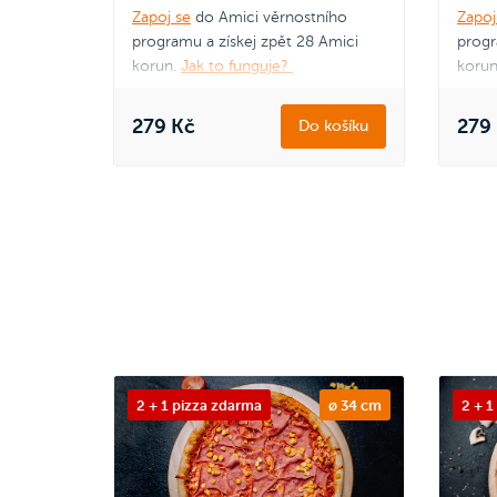
Zapoj se
do Amici věrnostního
Zapoj
programu a získej zpět 28 Amici
progr
korun.
Jak to funguje?
korun
279 Kč
279
Do košíku
2 + 1 pizza zdarma
ø 34 cm
2 + 1