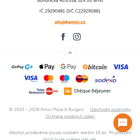
Bohunická 403/55a, 619 00 Brno
IČ 29290881
DIČ CZ29290881
ahoj@amici.cz
© 2010 - 2026 Amici Pizza & Burgers
Obchodní podmínky
Ochrana osobních údajů
Alkohol prodáváme pouze osobám starším 18 let. Při převzetí
zboží bude ověřen Váš věk.