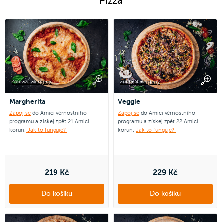
Pizza
Zobrazit alergeny
Zobrazit alergeny
Margherita
Veggie
Zapoj se
do Amici věrnostního
Zapoj se
do Amici věrnostního
programu a získej zpět 21 Amici
programu a získej zpět 22 Amici
korun.
Jak to funguje?
korun.
Jak to funguje?
219 Kč
229 Kč
Do košíku
Do košíku