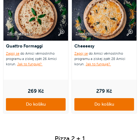
Zobrazit alergeny
Zobrazit alergeny
Quattro Formaggi
Cheeeesy
Zapoj se
do Amici věrnostního
Zapoj se
do Amici věrnostního
programu a získej zpět 26 Amici
programu a získej zpět 28 Amici
korun.
Jak to funguje?
korun.
Jak to funguje?
269 Kč
279 Kč
Do košíku
Do košíku
Pizza 2 + 1