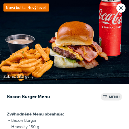
Nová pobočka v Moravanech u Brna.
Nová bulka. Nový level.
Rozvoz i osobní odběr
🎉
Dnes objednávejte
do 22:30
Raději voláte?
0
Kč
NEW
Chicken Wrap
Chicken
Pizza
Bezlepková pizza
Zobrazit alergeny
Bacon Burger Menu
MENU
Menu
Zvýhodněné
Menu obsahuje:
- Bacon Burger
- Hranolky 150 g