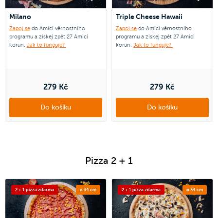
Milano
Triple Cheese Hawaii
Zapoj se
do Amici věrnostního
Zapoj se
do Amici věrnostního
programu a získej zpět 27 Amici
programu a získej zpět 27 Amici
korun.
Jak to funguje?
korun.
Jak to funguje?
279 Kč
279 Kč
Do košíku
Do košíku
Pizza 2 + 1
2 + 1 pizza zdarma
ø 34 cm
2 + 1 pizza zdarma
ø 34 cm