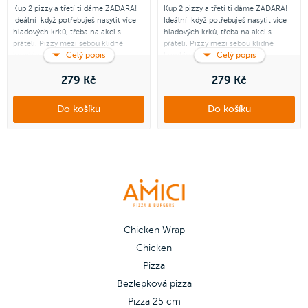
Kup 2 pizzy a třetí ti dáme ZADARA!
Kup 2 pizzy a třetí ti dáme ZADARA!
Ideální, když potřebuješ nasytit více
Ideální, když potřebuješ nasytit více
hladových krků, třeba na akci s
hladových krků, třeba na akci s
přáteli. Pizzy mezi sebou klidně
přáteli. Pizzy mezi sebou klidně
Celý popis
Celý popis
kombinuj podle svého gusta.
kombinuj podle svého gusta.
Platí pouze pro pizzu Double Cheese
279 Kč
Platí pouze pro pizzu Double Cheese
279 Kč
and Ham, Šunková s kukuřicí,
and Ham, Šunková s kukuřicí,
Americana, Quattro Formaggi,
Americana, Quattro Formaggi,
Do košíku
Do košíku
Chicken Chorizo, Chicken Spinach.
Chicken Chorizo, Chicken Spinach.
Třetí zdarma můžeš vybrat z pizzy
Třetí zdarma můžeš vybrat z pizzy
Šunkové, Margherita, Salámová,
Šunkové, Margherita, Salámová,
Šunka & salám, Veggie a Quattro
Šunka & salám, Veggie a Quattro
Stagioni.
Stagioni.
Chicken Wrap
Chicken
Pizza
Bezlepková pizza
Pizza 25 cm