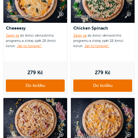
Zobrazit alergeny
Zobrazit alergeny
Cheeeesy
Chicken Spinach
Zapoj se
do Amici věrnostního
Zapoj se
do Amici věrnostního
programu a získej zpět 28 Amici
programu a získej zpět 28 Amici
korun.
Jak to funguje?
korun.
Jak to funguje?
279 Kč
279 Kč
Do košíku
Do košíku
Zobrazit alergeny
Zobrazit alergeny