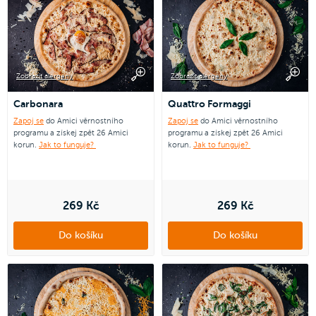
Zobrazit alergeny
Zobrazit alergeny
Carbonara
Quattro Formaggi
Zapoj se
do Amici věrnostního
Zapoj se
do Amici věrnostního
programu a získej zpět 26 Amici
programu a získej zpět 26 Amici
korun.
Jak to funguje?
korun.
Jak to funguje?
269 Kč
269 Kč
Do košíku
Do košíku