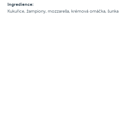
Ingredience:
S rajč. omáčkou
Kukuřice, žampiony, mozzarella, krémová omáčka, šunka
S krémovou omáčkou
Se šunkou
S uzeninou
Pálivé
Vegetariánské