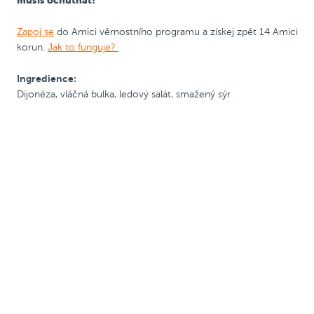
Zapoj se
do Amici věrnostního programu a získej zpět 14 Amici
korun.
Jak to funguje?
Ingredience:
Dijonéza, vláčná bulka, ledový salát, smažený sýr
2 + 1
2 + 1 Margherita zdarma
2 + 1 Margherita zdarma
Zobrazit alergeny
Zobrazit alergeny
Cheese Burger + burger +
Level 10 Burger + burger +