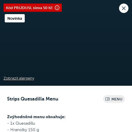
Nová pobočka v Moravanech u Brna.
Kód PRIJDUSI, sleva 50 Kč
Rozvoz i osobní odběr
🎉
Dnes objednávejte
do 21:30
Raději voláte?
Novinka
0
Kč
NEW
Chicken Wrap
Chicken
Pizza
Bezlepková pizza
Zobrazit alergeny
Strips Quesadilla Menu
MENU
Quesadilla menu
Zvýhodněné menu obsahuje:
- 1x Quesadillu
- Hranolky 150 g