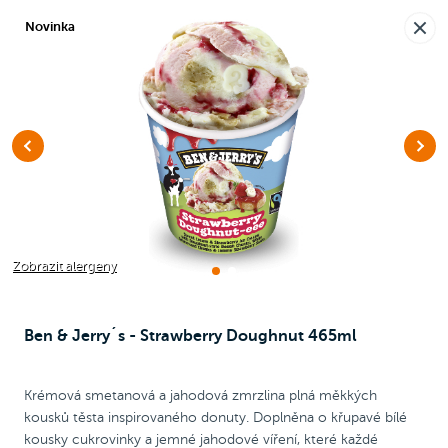
Nová pobočka v Moravanech u Brna.
Novinka
Rozvoz i osobní odběr
🎉
Dnes objednávejte
do 22:30
Raději voláte?
0
Kč
NEW
Chicken Wrap
Chicken
Pizza
Bezlepková pizza
Zobrazit alergeny
Ben & Jerry´s - Strawberry Doughnut 465ml
Ben & Jerry´s
Krémová smetanová a jahodová zmrzlina plná měkkých
OKUS VÍC ZMRZLINY OD BEN & JERRY´S!
kousků těsta inspirovaného donuty. Doplněna o křupavé bílé
kousky cukrovinky a jemné jahodové víření, které každé