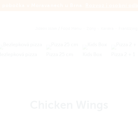
 pobočka v Moravanech u Brna.
Rozvoz i osobní od
Jídelní lístek
/
Food Menu
Zóny
Kariéra
Franšízing
Bezlepková pizza
Pizza 25 cm
Kids Box
Pizza 2 + 1
Chicken Wings