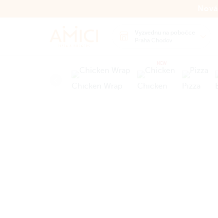
Nová
Vyzvednu na pobočce
Praha Chodov
NEW
Chicken Wrap
Chicken
Pizza