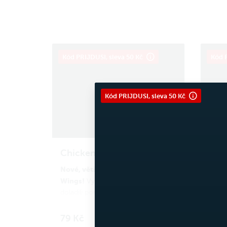
Kód PRIJDUSI, sleva 50 Kč
Kód P
Kód PRIJDUSI, sleva 50 Kč
Chicken Wings 3 ks
Chic
Nové, větší a křupavější Chicken
Nové,
Wings!
Wing
Vyslyšeli jsme vaše přání a
doladili porci a recepturu našich
dolad
kuřecích křídel tak, aby byla ještě
kuřecí
A
šťavnatější a plná chuti.
šťavna
79 Kč
139
Do košíku
nezapomeň na omáčku!
neza