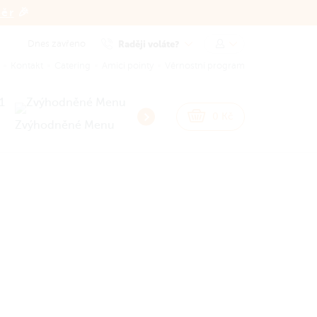
běr
🎉
Dnes zavřeno
Raději voláte?
Kontakt
Catering
Amici pointy
Věrnostní program
NEW
NEW
0
Kč
Zvýhodněné Menu
Smash Burgery
Burgery
Sna