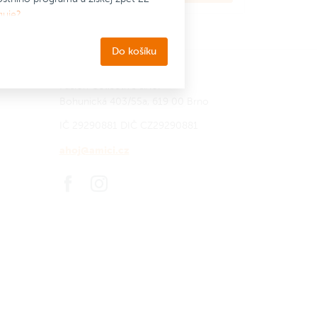
A nezapomeň na omáčku!
guje?
Okus 3, 5, 7 nebo 10 Wings
s
Do košíku
přílohou nebo samostatně.
Fusion Collective s.r.o.
o
Zapoj se
do Amici věrnostního
Bohunická 403/55a, 619 00 Brno
ci
programu a získej zpět 22 Amici
korun.
Jak to funguje?
IČ 29290881
DIČ CZ29290881
ahoj@amici.cz