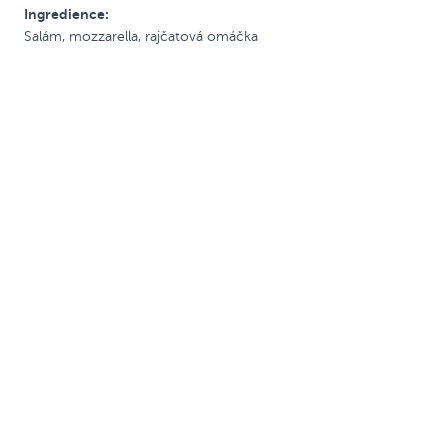
Ingredience:
S rajč. omáčkou
Salám, mozzarella, rajčatová omáčka
S krémovou omáčkou
Se šunkou
S uzeninou
Pálivé
Vegetariánské