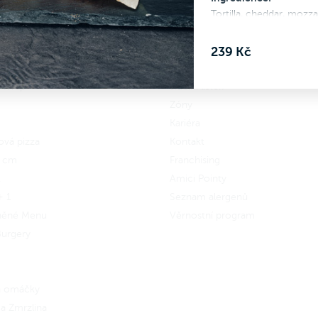
ru
Tortilla, cheddar, mozza
 se
do Amici věrnostního
amu a získej zpět 23 Amici
239 Kč
n.
Jak to funguje?
 Wrap
Jídelní lístek
Zóny
Kariéra
ová pizza
Kontakt
5 cm
Franchising
x
Amici Pointy
+ 1
Seznam alergenů
něné Menu
Věrnostní program
urgery
 a omáčky
a Zmrzlina