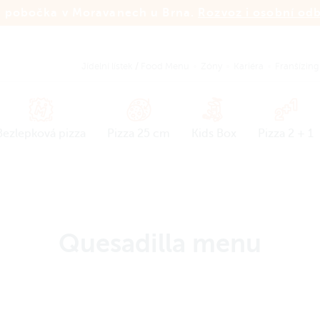
 pobočka v Moravanech u Brna.
Rozvoz i osobní od
Jídelní lístek
/
Food Menu
Zóny
Kariéra
Franšízing
Bezlepková pizza
Pizza 25 cm
Kids Box
Pizza 2 + 1
Quesadilla menu