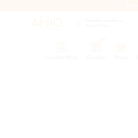
Nová
Vyzvednu na pobočce
Praha Chodov
NEW
Chicken Wrap
Chicken
Pizza