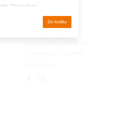
rella, Chicken Strips
Do košíku
Fusion Collective s.r.o.
Bohunická 403/55a, 619 00 Brno
IČ 29290881
DIČ CZ29290881
ahoj@amici.cz