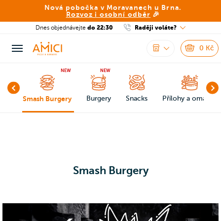
Nová pobočka v Moravanech u Brna.
Rozvoz i osobní odběr
🎉
Dnes objednávejte
do 22:30
Raději voláte?
0
Kč
NEW
NEW
nu
Smash Burgery
Burgery
Snacks
Přílohy a omáčky
Smash Burgery