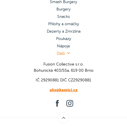
Smash Burgery
Burgery
Snacks
Přílohy a omáčky
Dezerty a Zmrzlina
Poukazy
Nápoje
Další
Fusion Collective s.r.o.
Bohunická 403/55a, 619 00 Brno
IČ 29290881
DIČ CZ29290881
ahoj@amici.cz