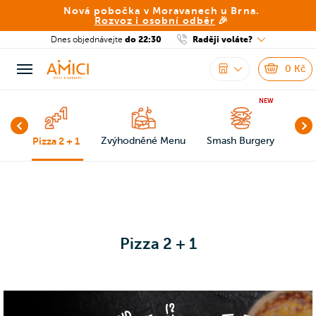
Nová pobočka v Moravanech u Brna.
Rozvoz i osobní odběr
🎉
Dnes objednávejte
do 22:30
Raději voláte?
0
Kč
NEW
Box
Pizza 2 + 1
Zvýhodněné Menu
Smash Burgery
Burg
Pizza 2 + 1