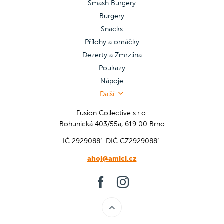
Smash Burgery
Burgery
Snacks
Přílohy a omáčky
Dezerty a Zmrzlina
Poukazy
Nápoje
Další
Fusion Collective s.r.o.
Bohunická 403/55a, 619 00 Brno
IČ 29290881
DIČ CZ29290881
ahoj@amici.cz