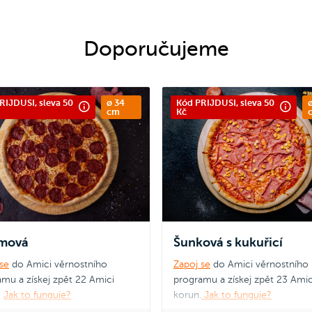
Doporučujeme
RIJDUSI, sleva 50
ø 34
Kód PRIJDUSI, sleva 50
ø
cm
Kč
ámová
Šunková s kukuřicí
se
do Amici věrnostního
Zapoj se
do Amici věrnostního
mu a získej zpět 22 Amici
programu a získej zpět 23 Amic
!
Jak to funguje?
korun.
Jak to funguje?