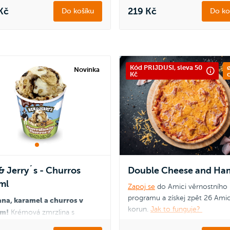
hranaté bulce.
Kč
219 Kč
Do košíku
Do ko
á premiéra, která stojí za to:
le vyladěný kuřecí burger a
Dvojitá premiéra, která stojí za 
nová bramborová bulka.
dokonale vyladěný kuřecí burge
naše nová bramborová bulka.
Kód PRIJDUSI, sleva 50
ø
Novinka
Kč
& Jerry´s - Churros
Double Cheese and Ha
ml
Zapoj se
do Amici věrnostního
programu a získej zpět 26 Amic
na, karamel a churros v
korun.
Jak to funguje?
om!
Krémová zmrzlina s
ými kousky těsta se