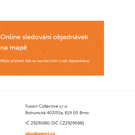
Online sledování objednávek
na mapě
Mějte přehled, kde se nachází řidič s vaší objednávkou
Fusion Collective s.r.o.
Bohunická 403/55a, 619 00 Brno
IČ 29290881
DIČ CZ29290881
ahoj@amici.cz