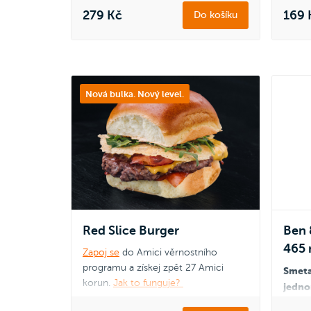
279 Kč
169 
Do košíku
Dvojit
dokona
naše 
Nová bulka. Nový level.
Red Slice Burger
Ben 
465 
Zapoj se
do Amici věrnostního
programu a získej zpět 27 Amici
Smeta
korun.
Jak to funguje?
jedn
křupav