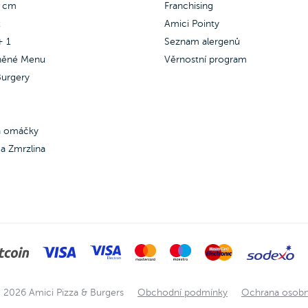
5 cm
Franchising
x
Amici Pointy
+ 1
Seznam alergenů
něné Menu
Věrnostní program
urgery
 a omáčky
a Zmrzlina
 2026 Amici Pizza & Burgers
Obchodní podmínky
Ochrana osobn