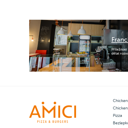
Franc
Příležitost
dělat rozv
Chicken
Chicken
Pizza
Bezlepk