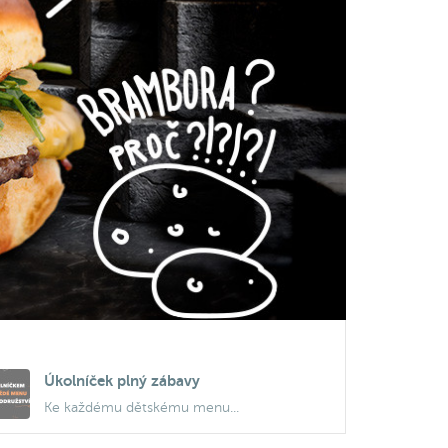
Úkolníček plný zábavy
Ke každému dětskému menu...