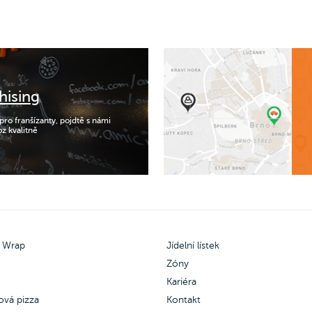
hising
 pro franšízanty, pojdtě s námi
oz kvalitně
 Wrap
Jídelní lístek
Zóny
Kariéra
ová pizza
Kontakt