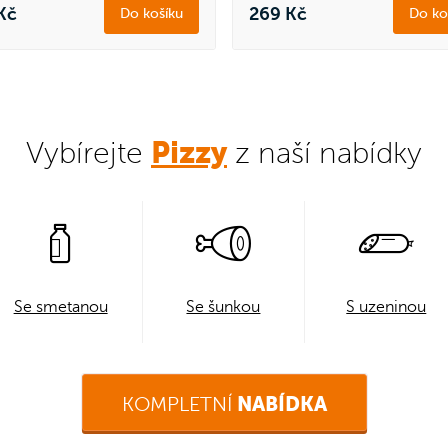
covým cukrem a bohatým
Kč
269 Kč
Do košíku
Do ko
m karamelovým krémem.
Pizzy
Vybírejte
z naší nabídky
Se smetanou
Se šunkou
S uzeninou
KOMPLETNÍ
NABÍDKA