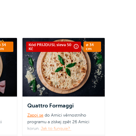
 34
Kód PRIJDUSI, sleva 50
ø 34
cm
Kč
cm
Quattro Formaggi
Zapoj se
do Amici věrnostního
i
programu a získej zpět 26 Amici
korun.
Jak to funguje?