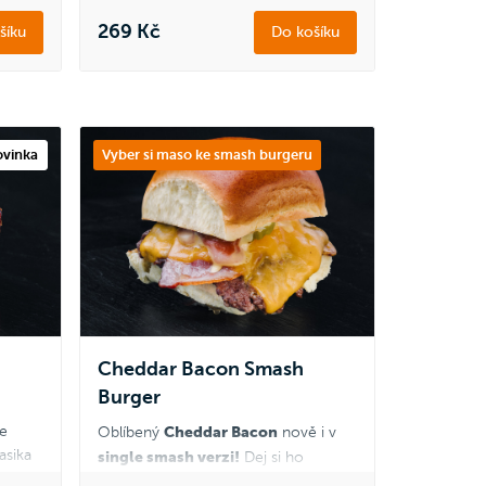
269 Kč
šíku
Do košíku
vinka
Vyber si maso ke smash burgeru
Cheddar Bacon Smash
Burger
je
Cheddar Bacon
Oblíbený
nově i v
asika
single smash verzi!
Dej si ho
vláčné
samotný nebo
ve výhodném menu
a