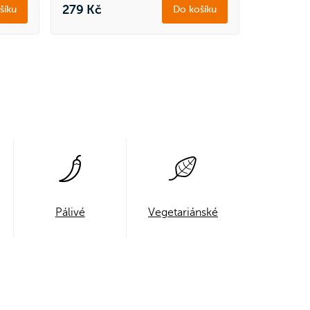
279 Kč
šíku
Do košíku
Pálivé
Vegetariánské