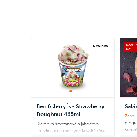
Kód P
Novinka
Kč
Ben & Jerry´s - Strawberry
Sal
Doughnut 465ml
Zapoj 
progra
Krémová smetanová a jahodová
korun
zmrzlina plná měkkých kousků těsta