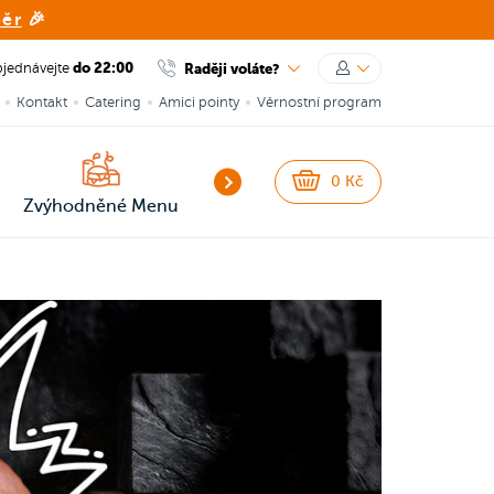
běr
🎉
do 22:00
Raději voláte?
jednávejte
Kontakt
Catering
Amici pointy
Věrnostní program
NEW
NEW
0
Kč
Zvýhodněné Menu
Smash Burgery
Burgery
Sna