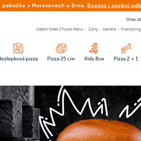
 pobočka v Moravanech u Brna.
Rozvoz i osobní od
Dnes ob
Jídelní lístek
/
Food Menu
Zóny
Kariéra
Franšízing
Bezlepková pizza
Pizza 25 cm
Kids Box
Pizza 2 + 1