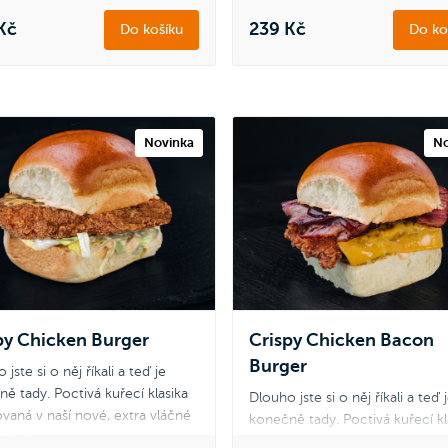
Kč
239 Kč
Do košíku
Do ko
Novinka
No
py Chicken Burger
Crispy Chicken Bacon
Burger
 jste si o něj říkali a teď je
ě tady. Poctivá kuřecí klasika
Dlouho jste si o něj říkali a teď 
ovaná v naší nové, extra vláčné
konečně tady. Poctivá kuřecí kl
té bulce.
servírovaná v naší nové, extra 