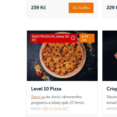
inspirovaného donuty. Doplněna o
křupavé bílé kousky cukrovinky a
239 Kč
229 
Do košíku
jemné jahodové víření, které každé
sousto promění v sladký zážitek.
Kód PRIJDUSI, sleva 50
ø 34
Kč
cm
Level 10 Pizza
Cris
Zapoj se
do Amici věrnostního
Dlouho
programu a získej zpět 27 Amici
konečn
korun.
Jak to funguje?
servír
hrana