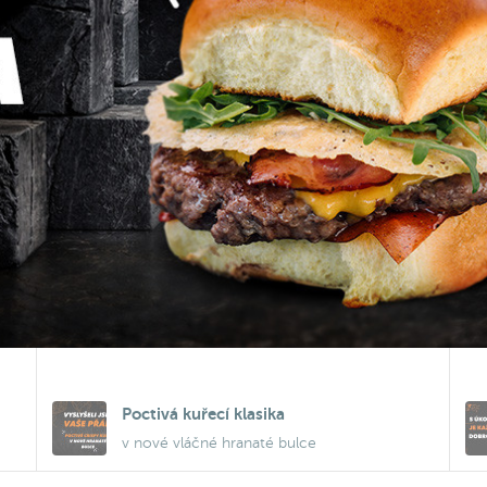
Poctivá kuřecí klasika
v nové vláčné hranaté bulce