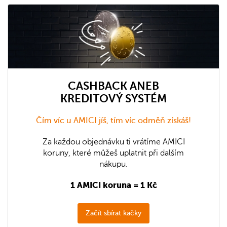
CASHBACK ANEB
KREDITOVÝ SYSTÉM
Čím víc u AMICI jíš, tím víc odměň získáš!
Za každou objednávku ti vrátíme AMICI
koruny, které můžeš uplatnit při dalším
nákupu.
1 AMICI koruna = 1 Kč
Začít sbírat kačky