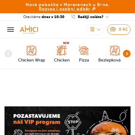
Nová pobočka v Moravanech u Brna.
Rozvoz i osobní odběr
🎉
Otevíráme
dnes v 10:30
Raději voláte?
0
Kč
NEW
Chicken Wrap
Chicken
Pizza
Bezlepková pizza