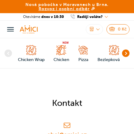
Nová pobočka v Moravanech u Brna.
Rozvoz i osobní odběr
🎉
Otevíráme
dnes v 10:30
Raději voláte?
0
Kč
NEW
Chicken Wrap
Chicken
Pizza
Bezlepková pizza
Kontakt