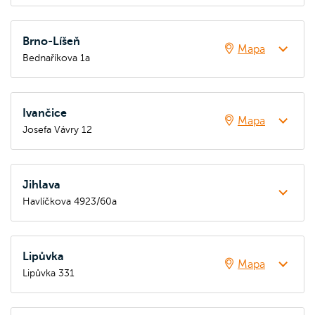
Brno-Líšeň
Mapa
Bednaříkova 1a
Ivančice
Mapa
Josefa Vávry 12
Jihlava
Havlíčkova 4923/60a
Lipůvka
Mapa
Lipůvka 331