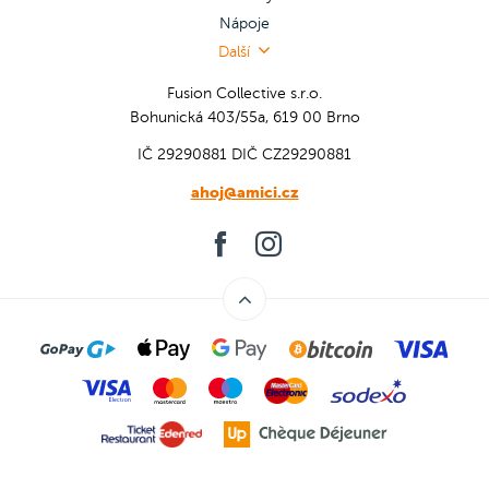
Nápoje
Další
Fusion Collective s.r.o.
Bohunická 403/55a, 619 00 Brno
IČ 29290881
DIČ CZ29290881
ahoj@amici.cz