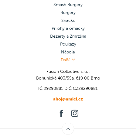
Smash Burgery
Burgery
Snacks
Přílohy a omáčky
Dezerty a Zmrzlina
Poukazy
Nápoje
Další
Fusion Collective s.r.o.
Bohunická 403/55a, 619 00 Brno
IČ 29290881
DIČ CZ29290881
ahoj@amici.cz