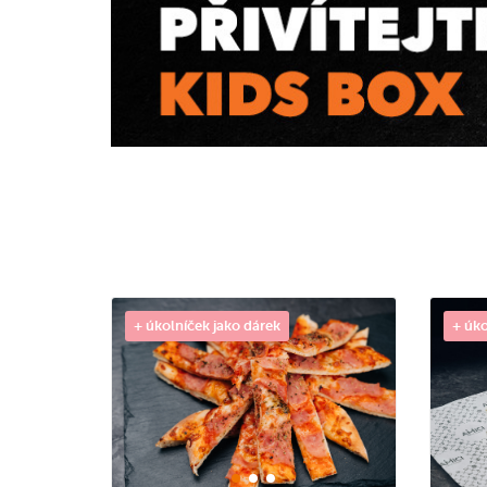
+ úkolníček jako dárek
+ úko