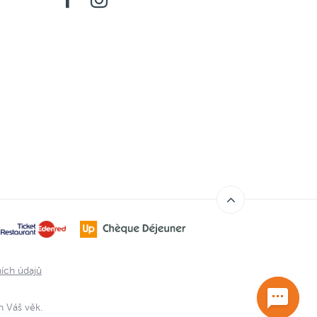
ích údajů
n Váš věk.