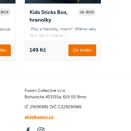
Kids Sticks Box,
BOX
BOX
hranolky
„Pizu a hlanolky, mami!” (Máme taky
korát
děti, tak to známe...)
Objednej nejmenším dětský box -
mici
šunkové Sticks a hranolky. Snadno
149 Kč
íku
Do košíku
se jí, aniž by odpadávaly suroviny
všude kolem.
Zapoj se
do Amici věrnostního
o
programu a získej zpět 14 Amici
ci
korun.
Jak to funguje?
Fusion Collective s.r.o.
Bohunická 403/55a, 619 00 Brno
IČ 29290881
DIČ CZ29290881
ahoj@amici.cz