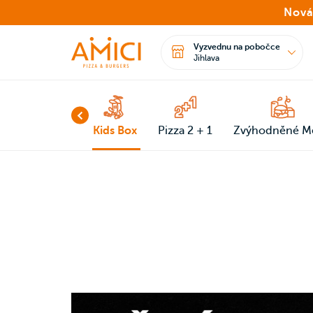
Nová
Vyzvednu na pobočce
Jihlava
Pizza 25 cm
Kids Box
Pizza 2 + 1
Zvýhodněné M