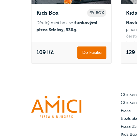
Kids Box
Kid
BOX
šunkovými
Novin
Dětský mini box se
pizza Sticksy, 330g.
plněn
čerst
ideáln
Zapoj se
do Amici věrnostního
programu a získej zpět 10 Amici
109 Kč
129
Do košíku
Zapoj
korun.
Jak to funguje?
progr
koru
Chicken
Chicken
Pizza
Bezlepk
Pizza 2
Kids Bo