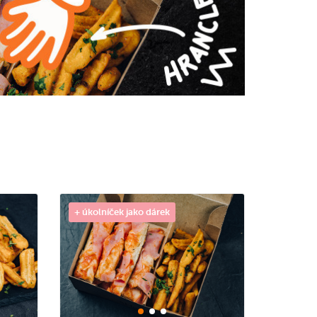
+ úkolníček jako dárek