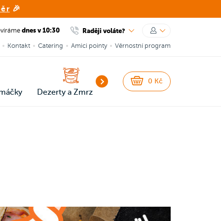
běr
🎉
dnes v 10:30
Raději voláte?
evíráme
Kontakt
Catering
Amici pointy
Věrnostní program
0
Kč
omáčky
Dezerty a Zmrzlina
Poukazy
Nápoje