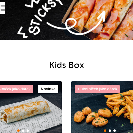
Kids Box
lníček jako dárek
Novinka
+ úkolníček jako dárek