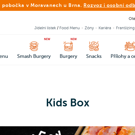
 pobočka v Moravanech u Brna.
Rozvoz i osobní od
Ot
Jídelní lístek
/
Food Menu
Zóny
Kariéra
Franšízing
NEW
NEW
enu
Smash Burgery
Burgery
Snacks
Přílohy a 
Kids Box