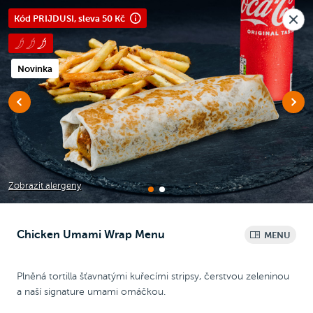
Nová pobočka v Moravanech u Brna.
Kód PRIJDUSI, sleva 50 Kč
Rozvoz i osobní odběr
🎉
Otevíráme
dnes v 10:30
Raději voláte?
0
Kč
Novinka
NEW
Chicken Wrap
Chicken
Pizza
Bezlepková pizza
Zobrazit alergeny
Chicken Umami Wrap Menu
MENU
Wrap menu
Plněná tortilla šťavnatými kuřecími stripsy, čerstvou zeleninou
a naší signature umami omáčkou.