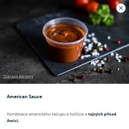
Nová pobočka v Moravanech u Brna.
Rozvoz i osobní odběr
🎉
Dnes zavřeno
Raději voláte?
0
Kč
NEW
Chicken Wrap
Chicken
Pizza
Bezlepková pizza
Zobrazit alergeny
American Sauce
Omáčky
tajných přísad
Kombinace amerického kečupu a hořčice a
Amici.