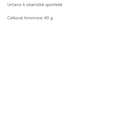
Omáčky
Určeno k okamžité spotřebě.
Celková hmotnost 40 g.
Zobrazit alergeny
Zobrazit alergeny
American Sauce
BBQ omáčka
Kombinace amerického kečupu a
Rajčatová omáčka s typicky kouřovou
hořčice a
tajných přísad Amici.
příchutí.
Určeno k okamžité spotřebě.
Určeno k okamžité spotřebě.
Celková hmotnost 40 g.
Celková hmotnost 40 g.
45 Kč
45 Kč
Do košíku
Do košíku