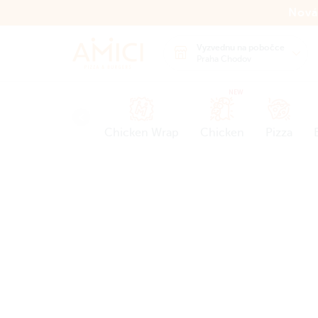
Nová
Vyzvednu na pobočce
Praha Chodov
NEW
Chicken Wrap
Chicken
Pizza