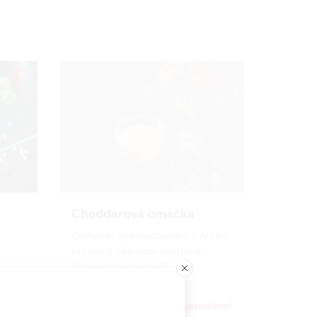
Cheddarová omáčka
Ochutnej sýrovou záplavu v Amici!
Určeno k okamžité spotřebě.
Celková hmotnost 40 g.
45 Kč
íku
Momentálně vyprodáno!