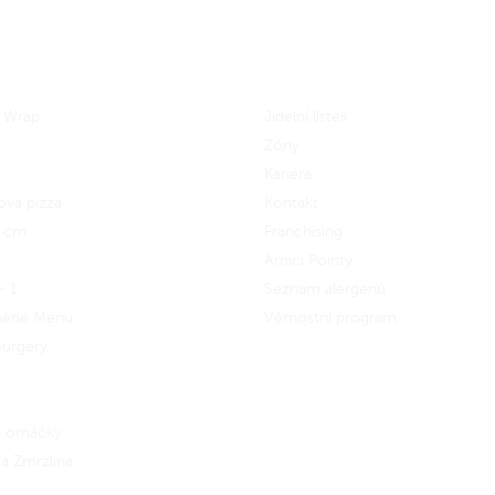
Lehká dijonéza, kouřová BBQ,
10 - pikantní omáčka deseti c
nebo příjemně pikantní Umam
omáčka. Tyto omáčky si můž
 Wrap
Jídelní lístek
zvolit podle tvého gusta.
Zóny
Kariéra
ová pizza
Kontakt
5 cm
Franchising
x
Amici Pointy
+ 1
Seznam alergenů
něné Menu
Věrnostní program
urgery
 a omáčky
a Zmrzlina