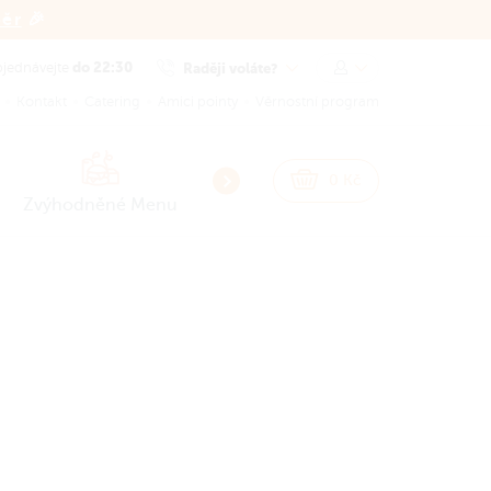
běr
🎉
do 22:30
Raději voláte?
jednávejte
Kontakt
Catering
Amici pointy
Věrnostní program
NEW
NEW
0
Kč
Zvýhodněné Menu
Smash Burgery
Burgery
Sna