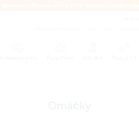
 pobočka v Moravanech u Brna.
Rozvoz i osobní od
Dnes ob
Jídelní lístek
/
Food Menu
Zóny
Kariéra
Franšízing
Bezlepková pizza
Pizza 25 cm
Kids Box
Pizza 2 + 1
Omáčky