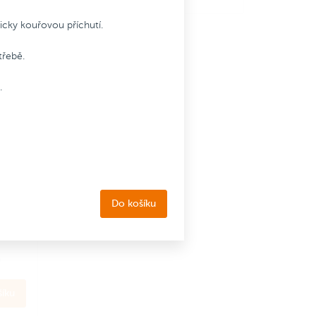
icky kouřovou příchutí.
třebě.
vinka
.
MBO
Do košíku
o
íku