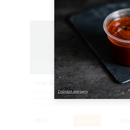
Level 10 omáčka
Uma
Zobrazit alergeny
Pikantní omáčka 10 chutí.
Přije
Určeno k okamžité spotřebě.
15 chu
Celková hmotnost 40 g.
Určen
Celko
45 Kč
45 
Do košíku