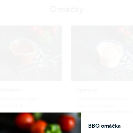
Omáčky
 omáčka
Dijonéza
tová omáčka s typicky
Spojení dijonské hořčice a
vou příchutí.
ochucené majonézy.
o k okamžité spotřebě.
Určeno k okamžité spotřebě.
vá hmotnost 40 g.
Celková hmotnost 40 g.
BBQ omáčka
Kč
45 Kč
Do košíku
Do koš