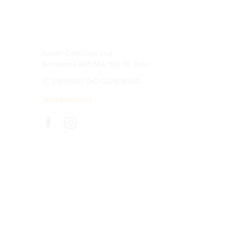
 Level
hutí
i
eš
Fusion Collective s.r.o.
Bohunická 403/55a, 619 00 Brno
IČ 29290881
DIČ CZ29290881
ahoj@amici.cz