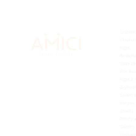
Chicken
Chicken
Pizza
Bezlepk
Pizza 2
Kids Bo
Pizza 2 
Zvýhod
Smash B
Burgery
Snacks
Přílohy
Dezerty 
Poukazy