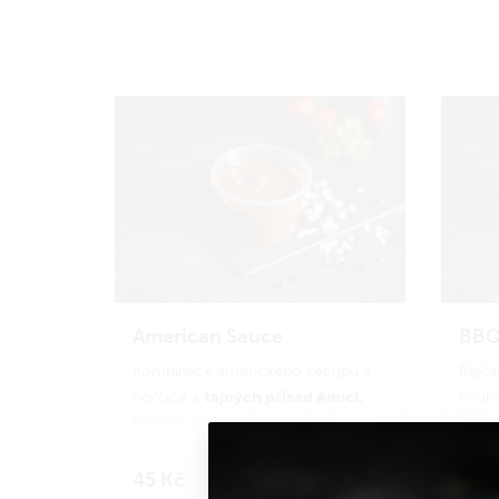
American Sauce
BBQ
Kombinace amerického kečupu a
Rajča
tajných přísad Amici.
kouřo
hořčice a
Určen
Určeno k okamžité spotřebě.
Celko
Celková hmotnost 40 g.
45 Kč
45 
Do košíku