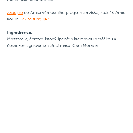
Zapoj se
do Amici věrnostního programu a získej zpět 16 Amici
korun.
Jak to funguje?
Ingredience:
Mozzarella, čerstvý listový špenát s krémovou omáčkou a
česnekem, grilované kuřecí maso, Gran Moravia
Pizza 25 cm
Kód PRIJDUSI, sleva
ø 25
Kód PRIJDUSI, sleva
ø 25
50 Kč
cm
50 Kč
cm