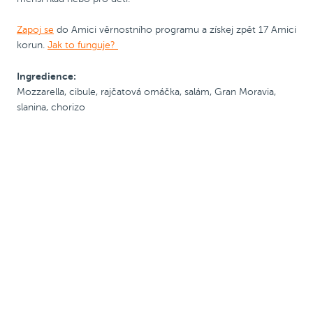
Zapoj se
do Amici věrnostního programu a získej zpět 17 Amici
korun.
Jak to funguje?
Ingredience:
Mozzarella, cibule, rajčatová omáčka, salám, Gran Moravia,
slanina, chorizo
Pizza 25 cm
Kód PRIJDUSI, sleva
ø 25
Kód PRIJDUSI, sleva
ø 25
50 Kč
cm
50 Kč
cm