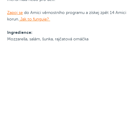
Zapoj se
do Amici věrnostního programu a získej zpět 14 Amici
korun.
Jak to funguje?
Ingredience:
Mozzarella, salám, šunka, rajčatová omáčka
Pizza 25 cm
Kód PRIJDUSI, sleva
ø 25
Kód PRIJDUSI, sleva
ø 25
50 Kč
cm
50 Kč
cm