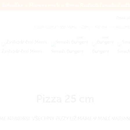
 pobočka v Moravanech u Brna.
Rozvoz i osobní od
Dnes ob
Jídelní lístek
/
Food Menu
Zóny
Kariéra
Franšízing
NEW
NEW
Zvýhodněné Menu
Smash Burgery
Burgery
Snack
Pizza 25 cm
ME NABÍDKU. VŠECHNY PIZZY UŽ MÁME V MALÉ VARIANT