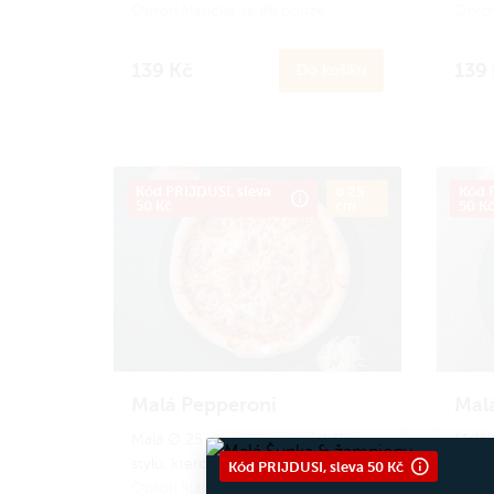
Oproti klasické se liší pouze
Oproti
velikostí. Ideální porce na menší
velik
hlad nebo pro děti.
hlad 
139 Kč
139
Do košíku
Zapoj se
do Amici věrnostního
Zapoj
programu a získej zpět 13 Amici
progr
korun.
Jak ro funguje?
koru
Kód PRIJDUSI, sleva
ø 25
Kód P
50 Kč
cm
50 K
Malá Pepperoni
Mal
Malá ∅ 25 cm pizza amerického
Malá 
stylu, kterou zvládneš sníst celou.
stylu,
Kód PRIJDUSI, sleva 50 Kč
Oproti klasické se liší pouze
Oproti