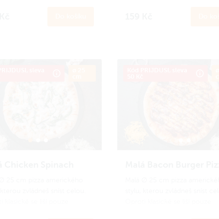
ostí. Ideální porce na menší
velikostí. Ideální porce na men
nebo pro děti.
hlad nebo pro děti.
 Kč
159 Kč
Do košíku
Do koš
 se
do Amici věrnostního
Zapoj se
do Amici věrnostníh
amu a získej zpět 15 Amici
programu a získej zpět 14 Ami
n.
Jak to funguje?
korun.
Jak to funguje?
RIJDUSI, sleva
ø 25
Kód PRIJDUSI, sleva
ø
č
cm
50 Kč
á Chicken Spinach
Malá Bacon Burger Piz
∅ 25 cm pizza amerického
Malá ∅ 25 cm pizza americké
 kterou zvládneš sníst celou.
stylu, kterou zvládneš sníst ce
 klasické se liší pouze
Oproti klasické se liší pouze
ostí. Ideální porce na menší
velikostí. Ideální porce na men