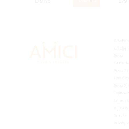
179 Kč
179
Do košíku
Zapoj se
do Amici věrnostního
Zapoj
programu a získej zpět 17 Amici
progr
korun.
Jak to funguje?
koru
Chicken
Chicken
Pizza
Bezlepk
Pizza 2
Kids Bo
Pizza 2 
Zvýhod
Smash B
Burgery
Snacks
Přílohy