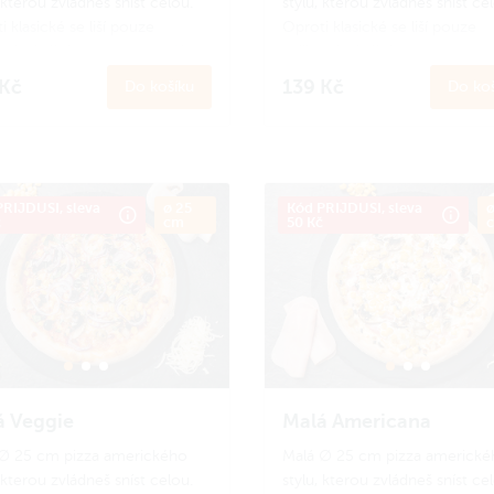
 kterou zvládneš sníst celou.
stylu, kterou zvládneš sníst ce
 klasické se liší pouze
Oproti klasické se liší pouze
ostí. Ideální porce na menší
velikostí. Ideální porce na men
nebo pro děti.
hlad nebo pro děti.
 Kč
139 Kč
Do košíku
Do koš
 se
do Amici věrnostního
Zapoj se
do Amici věrnostníh
amu a získej zpět 13 Amici
programu a získej zpět 13 Ami
.
Jak to funguje?
korun.
Jak to funguje?
RIJDUSI, sleva
ø 25
Kód PRIJDUSI, sleva
ø
č
cm
50 Kč
á Veggie
Malá Americana
∅ 25 cm pizza amerického
Malá ∅ 25 cm pizza americké
 kterou zvládneš sníst celou.
stylu, kterou zvládneš sníst ce