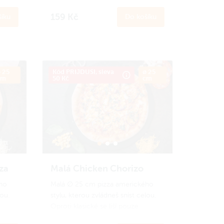
ší
velikostí. Ideální porce na menší
hlad nebo pro děti.
159 Kč
íku
Do košíku
o
Zapoj se
do Amici věrnostního
ci
programu a získej zpět 15 Amici
korun.
Jak to funguje?
 25
Kód PRIJDUSI, sleva
ø 25
cm
50 Kč
cm
za
Malá Chicken Chorizo
ho
Malá ∅ 25 cm pizza amerického
lou.
stylu, kterou zvládneš sníst celou.
Oproti klasické se liší pouze
ší
velikostí. Ideální porce na menší