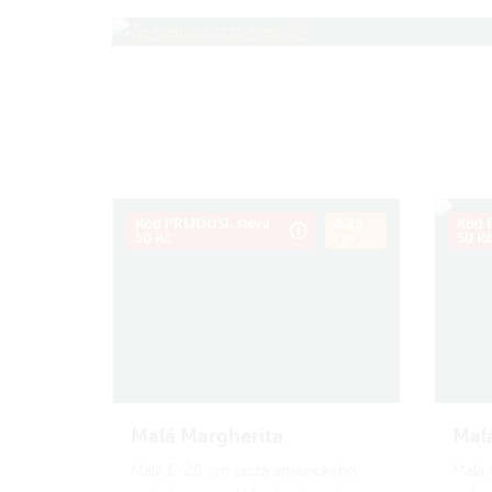
Kód PRIJDUSI, sleva
ø 25
Kód P
50 Kč
cm
50 K
Malá Margherita
Mal
Malá ∅ 25 cm pizza amerického
Malá 