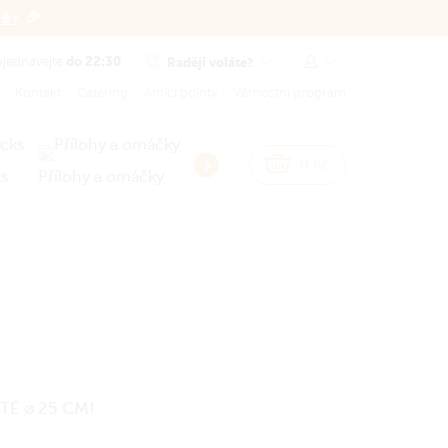
běr
🎉
do 22:30
Raději voláte?
jednávejte
Kontakt
Catering
Amici pointy
Věrnostní program
0
Kč
s
Přílohy a omáčky
Dezerty a Zmrzlina
Poukazy
Ě ⌀ 25 CM!