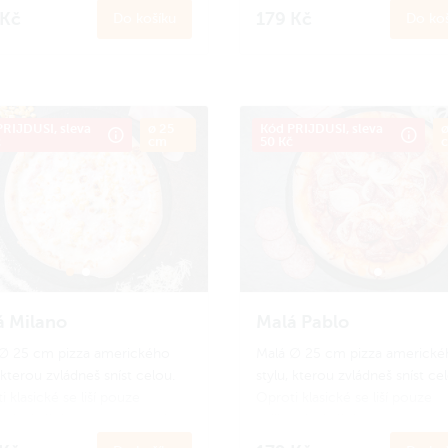
nebo pro děti.
hlad nebo pro děti.
 Kč
179 Kč
Do košíku
Do koš
 se
do Amici věrnostního
Zapoj se
do Amici věrnostníh
amu a získej zpět 16 Amici
programu a získej zpět 17 Ami
n.
Jak to funguje?
korun.
Jak to funguje?
RIJDUSI, sleva
ø 25
Kód PRIJDUSI, sleva
ø
č
cm
50 Kč
á Milano
Malá Pablo
∅ 25 cm pizza amerického
Malá ∅ 25 cm pizza americké
 kterou zvládneš sníst celou.
stylu, kterou zvládneš sníst ce
 klasické se liší pouze
Oproti klasické se liší pouze
ostí. Ideální porce na menší
velikostí. Ideální porce na men
nebo pro děti.
hlad nebo pro děti.