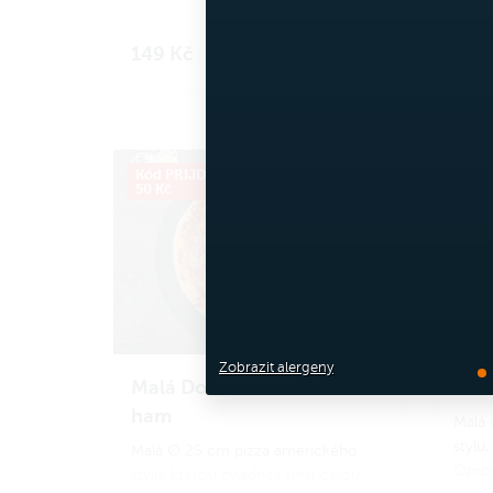
velikostí. Ideální porce na menší
velik
hlad nebo pro děti.
hlad 
149 Kč
149
Do košíku
Zapoj se
do Amici věrnostního
Zapoj
programu a získej zpět 14 Amici
progr
korun.
Jak to funguje?
korun
Kód PRIJDUSI, sleva
ø 25
Kód P
50 Kč
cm
50 K
Zobrazit alergeny
Malá Double cheese and
Malá
ham
Malá 
stylu,
Malá ∅ 25 cm pizza amerického
Oproti
stylu, kterou zvládneš sníst celou.