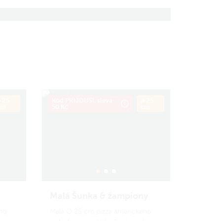
 25
Kód PRIJDUSI, sleva
ø 25
cm
50 Kč
cm
Malá Šunka & žampiony
ho
Malá ∅ 25 cm pizza amerického