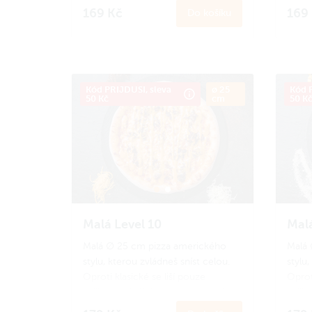
hlad nebo pro děti.
hlad 
169 Kč
169
Do košíku
Zapoj se
do Amici věrnostního
Zapoj
programu a získej zpět 16 Amici
progr
korun.
Jak to funguje?
koru
Kód PRIJDUSI, sleva
ø 25
Kód P
50 Kč
cm
50 K
Malá Level 10
Mal
Malá ∅ 25 cm pizza amerického
Malá 
stylu, kterou zvládneš sníst celou.
stylu,
Oproti klasické se liší pouze
Oproti
velikostí. Ideální porce na menší
velik
hlad nebo pro děti.
hlad 