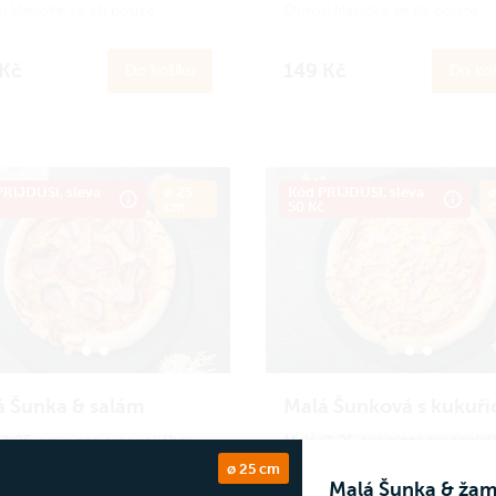
 klasické se liší pouze
Oproti klasické se liší pouze
ostí. Ideální porce na menší
velikostí. Ideální porce na men
nebo pro děti.
hlad nebo pro děti.
 Kč
149 Kč
Do košíku
Do koš
 se
do Amici věrnostního
Zapoj se
do Amici věrnostníh
amu a získej zpět 13 Amici
programu a získej zpět 14 Ami
n.
Jak to funguje?
korun.
Jak to funguje?
RIJDUSI, sleva
ø 25
Kód PRIJDUSI, sleva
ø
č
cm
50 Kč
á Šunka & salám
Malá Šunková s kukuři
∅ 25 cm pizza amerického
Malá ∅ 25 cm pizza americké
 kterou zvládneš sníst celou.
stylu, kterou zvládneš sníst ce
ø 25 cm
Malá Šunka & ža
 klasické se liší pouze
Oproti klasické se liší pouze