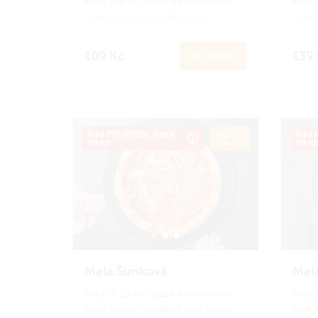
stylu, kterou zvládneš sníst celou.
stylu,
Oproti klasické se liší pouze
Oproti
velikostí. Ideální porce na menší
velik
hlad nebo pro děti.
hlad 
109 Kč
139
Do košíku
Zapoj se
do Amici věrnostního
programu a získej 10 Amici korun.
Zapoj
Jak to funguje?
progr
korun
Kód PRIJDUSI, sleva
ø 25
Kód P
50 Kč
cm
50 K
Malá Šunková
Mal
Malá ∅ 25 cm pizza amerického
Malá 
stylu, kterou zvládneš sníst celou.
stylu,