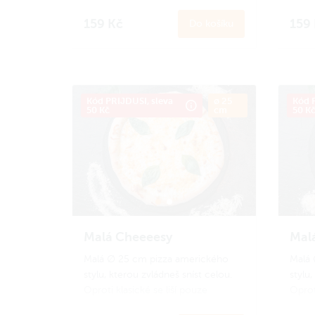
velik
Oproti klasické se liší pouze
hlad 
velikostí. Ideální porce na menší
159 Kč
159
Do košíku
hlad nebo pro děti.
Zapoj
progr
Zapoj se
do Amici věrnostního
koru
programu a získej zpět 15 Amici
korun.
Jak to funguje?
Kód PRIJDUSI, sleva
ø 25
Kód P
50 Kč
cm
50 K
Malá Cheeeesy
Mal
Malá ∅ 25 cm pizza amerického
Malá 
stylu, kterou zvládneš sníst celou.
stylu,
Oproti klasické se liší pouze
Oproti
velikosti. Ideální porce na menší
velik