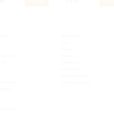
 Kč
179 Kč
Do košíku
Do koš
 se
do Amici věrnostního
Zapoj se
do Amici věrnostníh
amu a získej zpět 17 Amici
programu a získej zpět 17 Ami
n.
Jak to funguje?
korun.
Jak to funguje?
 Wrap
Jídelní lístek
Zóny
Kariéra
ová pizza
Kontakt
5 cm
Franchising
x
Amici Pointy
+ 1
Seznam alergenů
něné Menu
Věrnostní program
urgery
 a omáčky