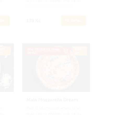
lou.
stylu, kterou vzládneš sníst celou.
Oproti klasické se liší pouze
ší
velikostí. Ideální porce na menší
hlad nebo pro děti.
139 Kč
íku
Do košíku
o
Zapoj se
do Amici věrnostního
ci
programu a získej zpět 13 Amici
korun.
Jak to funguje?
 25
Kód PRIJDUSI, sleva
ø 25
cm
50 Kč
cm
Malá Mozzarella Dream
ho
Malá ∅ 25 cm pizza amerického
lou.
stylu, kterou zvládneš sníst celou.