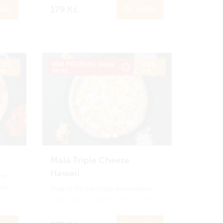
hlad nebo pro děti.
179 Kč
íku
Do košíku
o
Zapoj se
do Amici věrnostního
ci
programu a získej zpět 17 Amici
korun.
Jak to funguje?
 25
Kód PRIJDUSI, sleva
ø 25
cm
50 Kč
cm
Malá Triple Cheese
Hawaii
ho
lou.
Malá ∅ 25 cm pizza amerického
stylu, kterou zvládneš sníst celou.
ší
Oproti klasické se liší pouze
velikostí. Ideální porce na menší