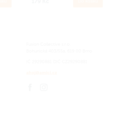
179 Kč
íku
Do košíku
hlad nebo pro děti.
o
ci
Zapoj se
do Amici věrnostního
programu a získej zpět 17 Amici
korun.
Jak to funguje?
Fusion Collective s.r.o.
Bohunická 403/55a, 619 00 Brno
IČ 29290881
DIČ CZ29290881
ahoj@amici.cz