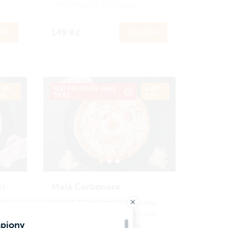
Oproti klasické se liší pouze
ší
velikostí. Ideální porce na menší
hlad nebo pro děti.
149 Kč
íku
Do košíku
o
Zapoj se
do Amici věrnostního
ci
programu a získej zpět 14 Amici
korun.
Jak to funguje?
 25
Kód PRIJDUSI, sleva
ø 25
cm
50 Kč
cm
cí
Malá Carbonara
ho
Malá ∅ 25 cm pizza amerického
lou.
stylu, kterou zvládneš sníst celou.
mpiony
Oproti klasické se liší pouze