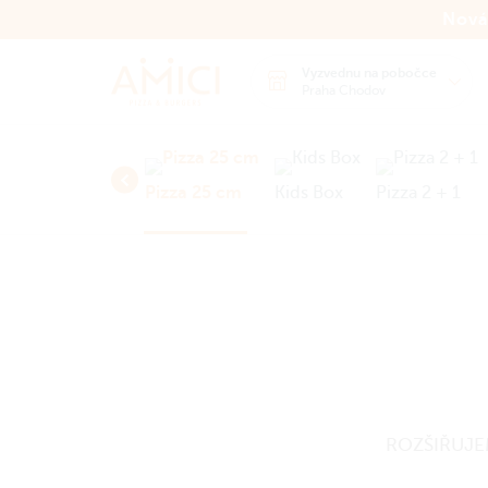
Nová
Vyzvednu na pobočce
Praha Chodov
zlepková pizza
Pizza 25 cm
Kids Box
Pizza 2 + 1
ROZŠIŘUJE