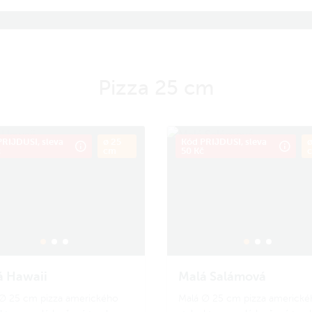
Pizza 25 cm
RIJDUSI, sleva
ø 25
Kód PRIJDUSI, sleva
ø
č
cm
50 Kč
á Hawaii
Malá Salámová
∅ 25 cm pizza amerického
Malá ∅ 25 cm pizza americké