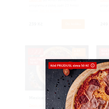
Zapoj se
do Amici věrnostního
Zapoj
programu a získej zpět 23 Amici
progr
korun.
Jak to funguje?
korun
239 Kč
249
Do košíku
ø 34
Kód P
cm
50 K
Kód PRIJDUSI, sleva
50 Kč
Kód PRIJDUSI, sleva 50 Kč
Mexicana
Pep
Zapoj se
do Amici věrnostního
Zapoj