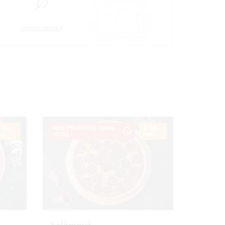
Vegetariánské
 34
Kód PRIJDUSI, sleva
ø 34
cm
50 Kč
cm
Salámová