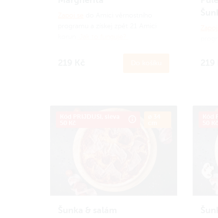
Šun
Zapoj se
do Amici věrnostního
programu a získej zpět 21 Amici
Zapoj
korun.
Jak to funguje?
progr
koru
219 Kč
219
Do košíku
Kód PRIJDUSI, sleva
ø 34
Kód P
50 Kč
cm
50 K
Šunka & salám
Šun