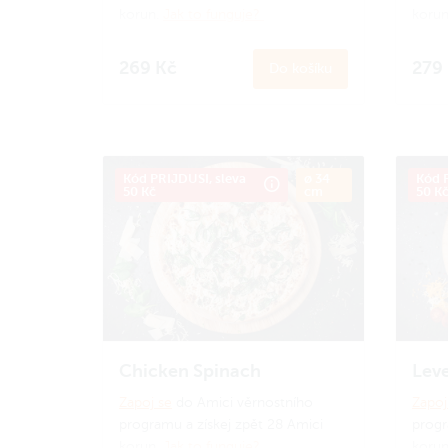
korun.
Jak to funguje?
korun
269 Kč
279
Do košíku
Kód PRIJDUSI, sleva
ø 34
Kód P
50 Kč
cm
50 K
Chicken Spinach
Leve
Zapoj se
do Amici věrnostního
Zapoj
programu a získej zpět 28 Amici
progr
korun.
Jak to funguje?
korun