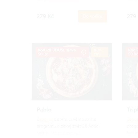
279 Kč
279
Do košíku
Kód PRIJDUSI, sleva
ø 34
Kód P
50 Kč
cm
50 K
Pablo
Trip
Zapoj se
do Amici věrnostního
Zapoj
programu a získej zpět 28 Amici
progr
korun.
Jak to funguje?
koru