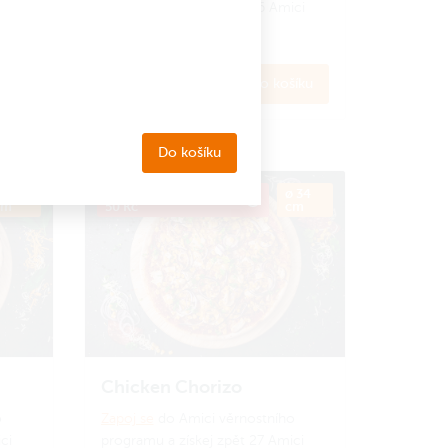
ci
programu a získej zpět 26 Amici
korun.
Jak to funguje?
269 Kč
íku
Do košíku
Do košíku
 34
Kód PRIJDUSI, sleva
ø 34
cm
50 Kč
cm
Chicken Chorizo
o
Zapoj se
do Amici věrnostního
ci
programu a získej zpět 27 Amici