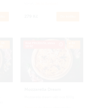
korun.
Jak to funguje?
279 Kč
íku
Do košíku
 34
Kód PRIJDUSI, sleva
ø 34
cm
50 Kč
cm
Mozzarella Dream
o
Mozzarella dream váží cca 600g
ci
Zapoj se
do Amici věrnostního