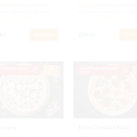
 se
do Amici věrnostního
Zapoj se
do Amici věrnostníh
amu a získej zpět 22 Amici
programu a získej zpět 22 Ami
n.
Jak to funguje?
korun.
Jak to funguje?
 Kč
229 Kč
Do košíku
Do koš
RIJDUSI, sleva
ø 34
Kód PRIJDUSI, sleva
ø
č
cm
50 Kč
ricana
Extra Cheddar Pizza