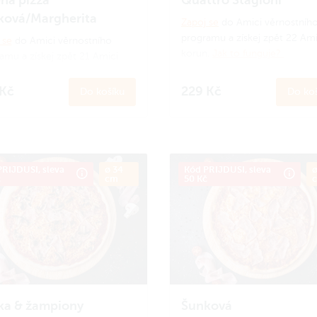
ková/Margherita
Zapoj se
do Amici věrnostníh
programu a získej zpět 22 Ami
 se
do Amici věrnostního
korun.
Jak to funguje?
amu a získej zpět 21 Amici
n.
Jak to funguje?
 Kč
229 Kč
Do košíku
Do koš
RIJDUSI, sleva
ø 34
Kód PRIJDUSI, sleva
ø
č
cm
50 Kč
ka & žampiony
Šunková