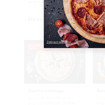
programu a získej zpět 24 Amici
progr
korun.
Jak to funguje?
korun
249 Kč
249
Do košíku
Zobrazit alergeny
Kód PRIJDUSI, sleva
ø 34
Kód P
50 Kč
cm
50 K
Quattro Formaggi
Baco
Zapoj se
do Amici věrnostního
Zapoj
programu a získej zpět 26 Amici
progr