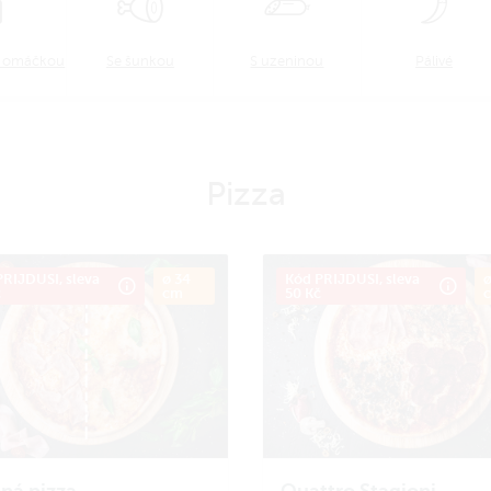
u omáčkou
Se šunkou
S uzeninou
Pálivé
Pizza
RIJDUSI, sleva
ø 34
Kód PRIJDUSI, sleva
ø
č
cm
50 Kč
ná pizza
Quattro Stagioni