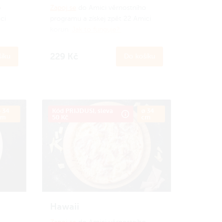
o
Zapoj se
do Amici věrnostního
ci
programu a získej zpět 22 Amici
korun.
Jak to funguje?
229 Kč
íku
Do košíku
 34
Kód PRIJDUSI, sleva
ø 34
cm
50 Kč
cm
Hawaii