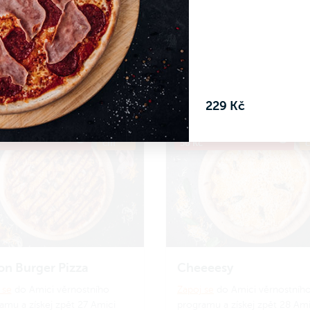
amu a získej zpět 24 Amici
programu a získej zpět 26 Ami
.
Jak to funguje?
korun.
Jak to funguje?
 Kč
269 Kč
Do košíku
Do koš
229 Kč
RIJDUSI, sleva
ø 34
Kód PRIJDUSI, sleva
ø
č
cm
50 Kč
n Burger Pizza
Cheeeesy
 se
do Amici věrnostního
Zapoj se
do Amici věrnostníh
amu a získej zpět 27 Amici
programu a získej zpět 28 Ami