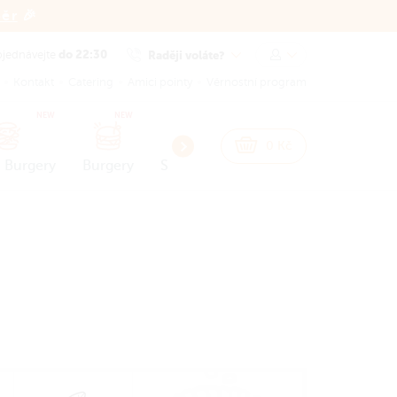
běr
🎉
do 22:30
Raději voláte?
jednávejte
Kontakt
Catering
Amici pointy
Věrnostní program
NEW
NEW
0
Kč
 Burgery
Burgery
Snacks
Přílohy a omáčky
Dez