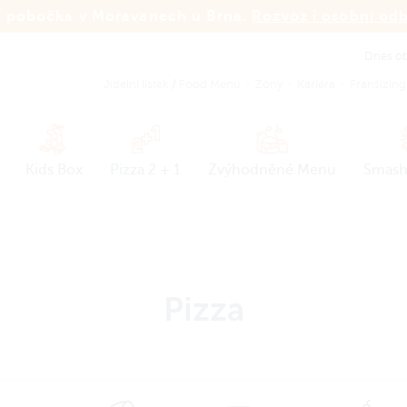
 pobočka v Moravanech u Brna.
Rozvoz i osobní od
Dnes ob
Jídelní lístek
/
Food Menu
Zóny
Kariéra
Franšízing
Kids Box
Pizza 2 + 1
Zvýhodněné Menu
Smash
Pizza