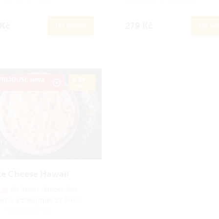
 Kč
279 Kč
Do košíku
Do koš
RIJDUSI, sleva
ø 34
č
cm
le Cheese Hawaii
 se
do Amici věrnostního
amu a získej zpět 27 Amici
n.
Jak to funguje?