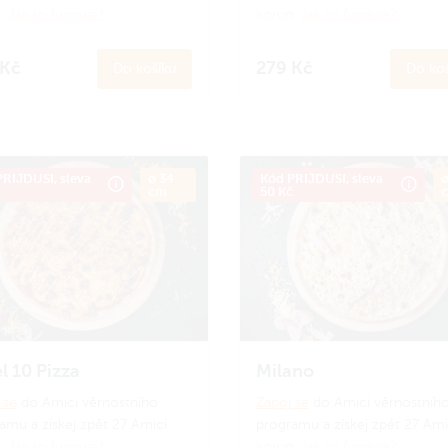
.
Jak to funguje?
korun.
Jak to funguje?
 Kč
279 Kč
Do košíku
Do koš
RIJDUSI, sleva
ø 34
Kód PRIJDUSI, sleva
ø
č
cm
50 Kč
l 10 Pizza
Milano
 se
do Amici věrnostního
Zapoj se
do Amici věrnostníh
amu a získej zpět 27 Amici
programu a získej zpět 27 Ami
.
Jak to funguje?
korun.
Jak to funguje?