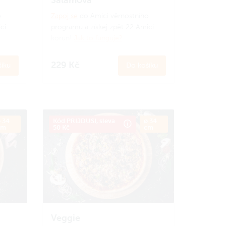
o
Zapoj se
do Amici věrnostního
ci
programu a získej zpět 22 Amici
korun!
Jak to funguje?
229 Kč
íku
Do košíku
 34
Kód PRIJDUSI, sleva
ø 34
cm
50 Kč
cm
Veggie