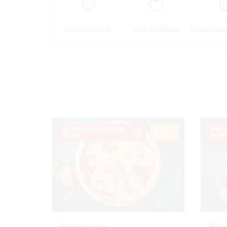
Doporučujeme
S rajč. omáčkou
S krémovo
Kód PRIJDUSI, sleva
ø 34
Kód P
50 Kč
cm
50 K
Margherita
Půle