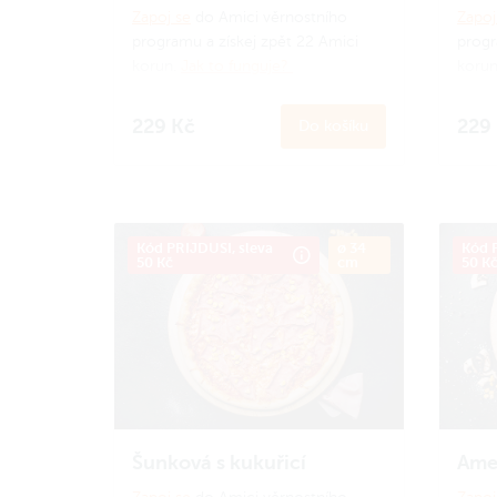
Zapoj se
do Amici věrnostního
Zapoj
programu a získej zpět 22 Amici
progr
korun.
Jak to funguje?
koru
229 Kč
229
Do košíku
Kód PRIJDUSI, sleva
ø 34
Kód P
50 Kč
cm
50 K
Šunková s kukuřicí
Ame