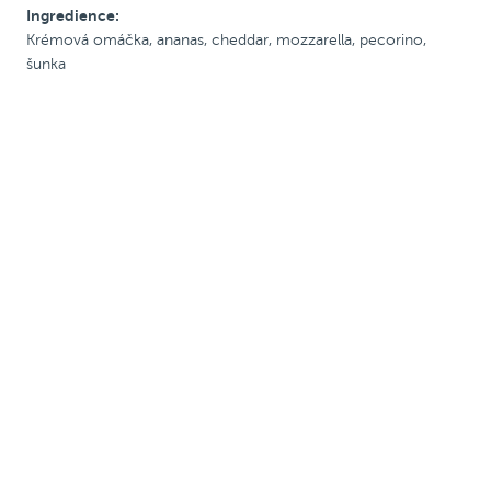
Ingredience:
S rajč. omáčkou
Krémová omáčka, ananas, cheddar, mozzarella, pecorino,
šunka
S krémovou omáčkou
Se šunkou
S uzeninou
Pálivé
Vegetariánské