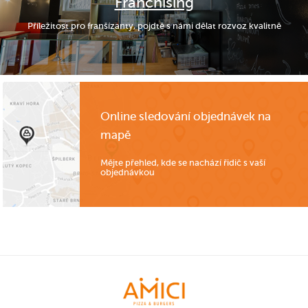
Franchising
Příležitost pro franšízanty, pojdtě s námi dělat rozvoz kvalitně
Online sledování objednávek na
mapě
Mějte přehled, kde se nachází řidič s vaší
objednávkou