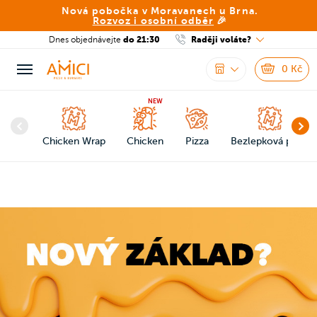
Nová pobočka v Moravanech u Brna.
Rozvoz i osobní odběr
🎉
Dnes objednávejte
do 21:30
Raději voláte?
0
Kč
NEW
Chicken Wrap
Chicken
Pizza
Bezlepková pizza