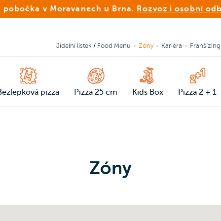
 pobočka v Moravanech u Brna.
Rozvoz i osobní od
Jídelní lístek
/
Food Menu
Zóny
Kariéra
Franšízing
Bezlepková pizza
Pizza 25 cm
Kids Box
Pizza 2 + 1
Zóny