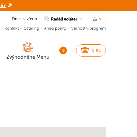
běr
🎉
Dnes zavřeno
Raději voláte?
Kontakt
Catering
Amici pointy
Věrnostní program
NEW
NEW
0
Kč
Zvýhodněné Menu
Smash Burgery
Burgery
Sna