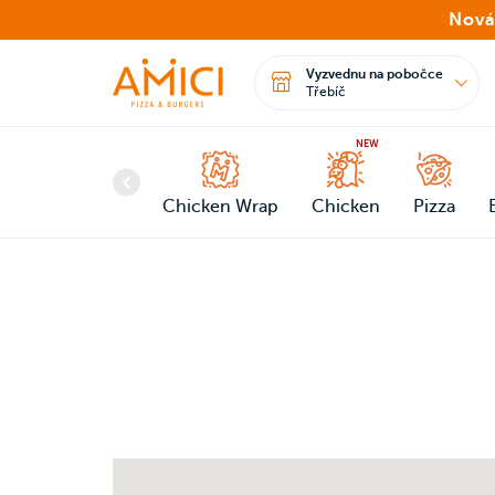
Nová
Vyzvednu na pobočce
Třebíč
NEW
Chicken Wrap
Chicken
Pizza