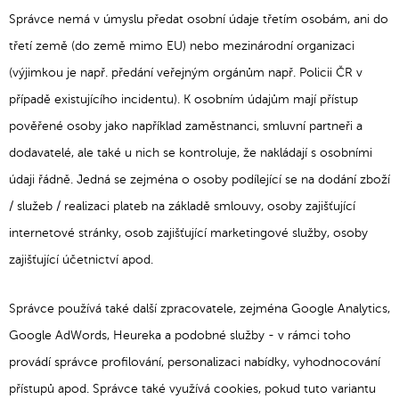
Správce nemá v úmyslu předat osobní údaje třetím osobám, ani do
třetí země (do země mimo EU) nebo mezinárodní organizaci
(výjimkou je např. předání veřejným orgánům např. Policii ČR v
případě existujícího incidentu). K osobním údajům mají přístup
pověřené osoby jako například zaměstnanci, smluvní partneři a
dodavatelé, ale také u nich se kontroluje, že nakládají s osobními
údaji řádně. Jedná se zejména o osoby podílející se na dodání zboží
/ služeb / realizaci plateb na základě smlouvy, osoby zajišťující
internetové stránky, osob zajišťující marketingové služby, osoby
zajišťující účetnictví apod.
Správce používá také další zpracovatele, zejména Google Analytics,
Google AdWords, Heureka a podobné služby - v rámci toho
provádí správce profilování, personalizaci nabídky, vyhodnocování
přístupů apod. Správce také využívá cookies, pokud tuto variantu