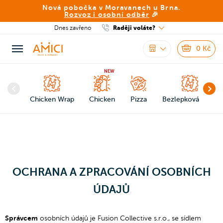
Nová pobočka v Moravanech u Brna.
Rozvoz i osobní odběr
🎉
Dnes zavřeno
Raději voláte?
0
Kč
NEW
Chicken Wrap
Chicken
Pizza
Bezlepková pizza
OCHRANA A ZPRACOVÁNÍ OSOBNÍCH
ÚDAJŮ
Správcem
osobních údajů je Fusion Collective s.r.o., se sídlem