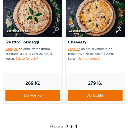
Zobrazit alergeny
Zobrazit alergeny
Quattro Formaggi
Cheeeesy
Zapoj se
do Amici věrnostního
Zapoj se
do Amici věrnostního
programu a získej zpět 26 Amici
programu a získej zpět 28 Amici
korun.
Jak to funguje?
korun.
Jak to funguje?
269 Kč
279 Kč
Do košíku
Do košíku
Pizza 2 + 1