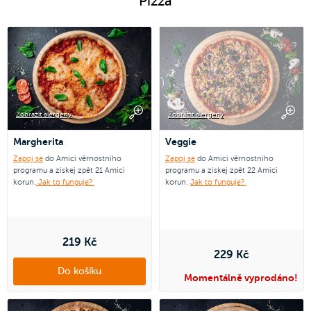
Pizza
Zobrazit alergeny
Zobrazit alergeny
Margherita
Veggie
Zapoj se
do Amici věrnostního
Zapoj se
do Amici věrnostního
programu a získej zpět 21 Amici
programu a získej zpět 22 Amici
korun.
Jak to funguje?
korun.
Jak to funguje?
219 Kč
229 Kč
Do košíku
Momentálně vyprodáno!