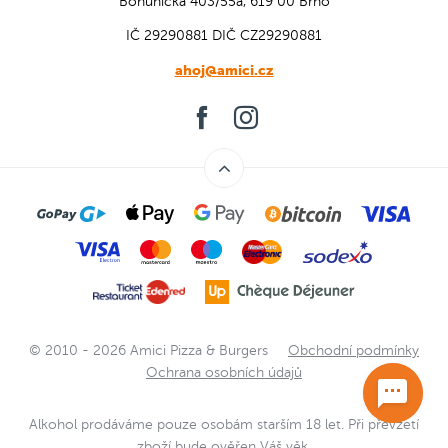
Bohunická 403/55a, 619 00 Brno
IČ 29290881
DIČ CZ29290881
ahoj@amici.cz
© 2010 - 2026 Amici Pizza & Burgers
Obchodní podmínky
Ochrana osobních údajů
Alkohol prodáváme pouze osobám starším 18 let. Při převzetí
zboží bude ověřen Váš věk.