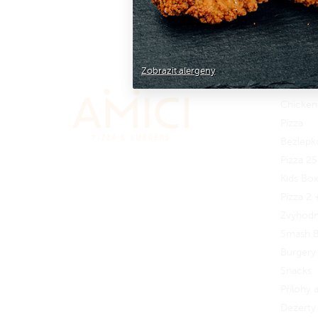
nebo si sestav vlastní menu.
nebo 
A nezapomeň na omáčku!
A ne
Zobrazit alergeny
Zapoj se
do Amici věrnostního
Zapoj
Chicken
programu a získej zpět 8 Amici
progr
Chicken
korun.
Jak to funguje?
korun
Pizza
Bezlepk
Pizza 2
Kids Bo
Pizza 2 
Zvýhod
Smash B
Burgery
Snacks
Přílohy
Dezerty 