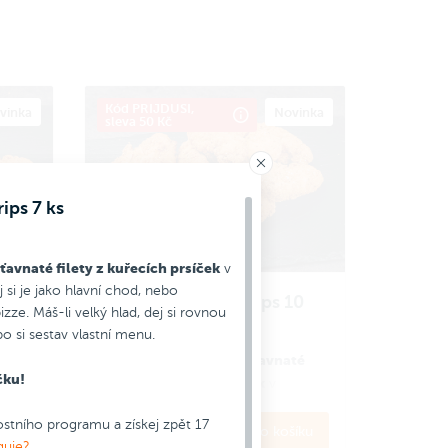
Kód PRIJDUSI,
vinka
Novinka
sleva 50 Kč
ips 7 ks
avnaté filety z kuřecích prsíček
v
 si je jako hlavní chod, nebo
 ks
Crispy Chicken Strips 10
izze. Máš-li velký hlad, dej si rovnou
ks
té
o si sestav vlastní menu.
Nové jemně pikantní šťavnaté
čku!
jako
filety z kuřecích prsíček
v
křupavé strouhance. Dej si je jako
lad,
stního programu a získej zpět 17
hlavní chod, nebo „zákusek” k
239 Kč
íku
Do košíku
usků
guje?