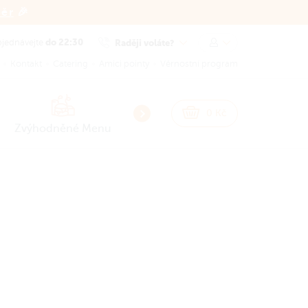
běr
🎉
do 22:30
Raději voláte?
jednávejte
Kontakt
Catering
Amici pointy
Věrnostní program
NEW
NEW
0
Kč
Zvýhodněné Menu
Smash Burgery
Burgery
Sna