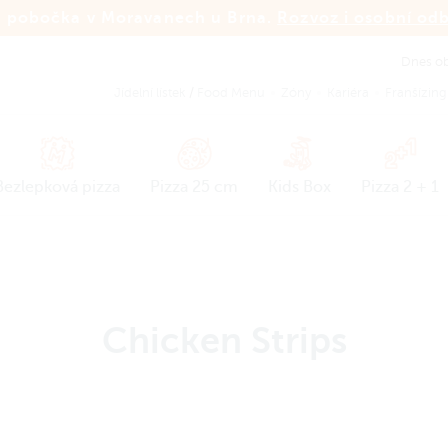
 pobočka v Moravanech u Brna.
Rozvoz i osobní od
Dnes ob
Jídelní lístek
/
Food Menu
Zóny
Kariéra
Franšízing
Bezlepková pizza
Pizza 25 cm
Kids Box
Pizza 2 + 1
Chicken Strips