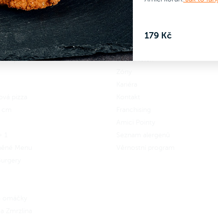
si sestav vlastní menu.
nebo si sestav vlastní menu.
zapomeň na omáčku!
A nezapomeň na omáčku!
179 Kč
 se
do Amici věrnostního
Zapoj se
do Amici věrnostníh
 Wrap
Jídelní lístek
amu a získej zpět 13 Amici
programu a získej zpět 17 Ami
Zóny
.
Jak to funguje?
korun.
Jak to funguje?
Kariéra
ová pizza
Kontakt
5 cm
Franchising
x
Amici Pointy
+ 1
Seznam alergenů
něné Menu
Věrnostní program
urgery
 a omáčky
a Zmrzlina