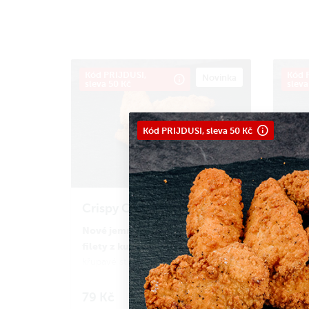
Kód PRIJDUSI,
Kód 
Novinka
sleva 50 Kč
sleva
Kód PRIJDUSI, sleva 50 Kč
Crispy Chicken Strips 3 ks
Cris
Nové jemně pikantní šťavnaté
Nové 
filety z kuřecích prsíček
filet
v
křupavé strouhance. Dej si je jako
křupa
hlavní chod, nebo „zákusek” k
hlavn
burgeru či pizze. Máš-li velký hlad,
burger
79 Kč
139
Do košíku
dej si rovnou sedm, deset kousků
dej s