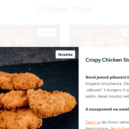
Chicken Strips
PRIJDUSI,
Kód PRIJDUSI,
Novinka
No
 50 Kč
sleva 50 Kč
Novinka
Crispy Chicken Str
Nové jemně pikantní šť
křupavé strouhance. Dej
py Chicken Strips 5 ks
Crispy Chicken Strips 7
„zákusek” k burgeru či p
jemně pikantní šťavnaté
Nové jemně pikantní šťavna
sedm, deset kousků neb
y z kuřecích prsíček
filety z kuřecích prsíček
v
v
A nezapomeň na omá
vé strouhance. Dej si je jako
křupavé strouhance. Dej si je 
í chod, nebo „zákusek” k
hlavní chod, nebo „zákusek” k
u či pizze. Máš-li velký hlas,
burgeru či pizze. Máš-li velký h
Zapoj se
do Amici věrno
 Kč
179 Kč
Do košíku
Do koš
i rovnou sedm. deset kousků
dej si rovnou sedm, deset ko
Amici korun.
Jak to fun