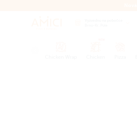
Nová
Vyzvednu na pobočce
Brno-Kr. Pole
NEW
Chicken Wrap
Chicken
Pizza