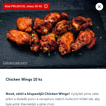
Nová pobočka v Moravanech u Brna.
Kód PRIJDUSI, sleva 50 Kč
Rozvoz i osobní odběr
🎉
Otevíráme
dnes v 10:30
Raději voláte?
0
Kč
NEW
Chicken Wrap
Chicken
Pizza
Bezlepková pizza
Zobrazit alergeny
Chicken Wings 10 ks
Chicken Wings
Nové, větší a křupavější Chicken Wings!
Vyslyšeli jsme vaše
přání a doladili porci a recepturu našich kuřecích křídel tak, aby
byla ještě šťavnatější a plná chuti.