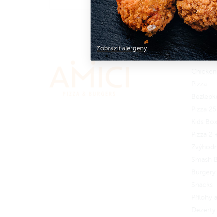
tak, aby byla ještě šťavnatější a plná
tak ab
A nezapomeň na omáčku!
chuti.
chuti
Okus 3, 5, 7 nebo 10 Wings
Okus 
s
přílohou nebo samostatně.
přílo
Zobrazit alergeny
Chicken
Zapoj se
do Amici věrnostního
Zapoj
Chicken
programu a získej zpět 9 Amici
progr
Pizza
korun.
Jak to funguje?
korun
Bezlepk
Pizza 2
Kids Bo
Pizza 2 
Zvýhod
Smash B
Burgery
Snacks
Přílohy
Dezerty 