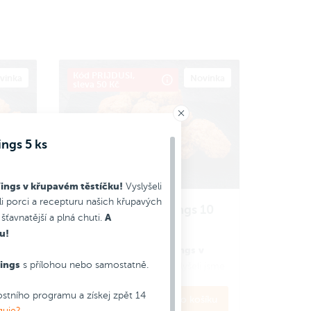
Kód PRIJDUSI,
vinka
Novinka
sleva 50 Kč
ngs 5 ks
ings v křupavém těstíčku!
Vyslyšeli
li porci a recepturu našich křupavých
7
Crispy Chicken Wings 10
A
 šťavnatější a plná chuti.
ks
u!
velké Chicken Wings
v
Nové
Wings
s přílohou nebo samostatně.
křupavém těstíčku!
 jsme
Vyslyšeli jsme
vaše přání a doladili porci a
stního programu a získej zpět 14
el
recepturu našich kuřecích křídel
265 Kč
íku
Do košíku
guje?