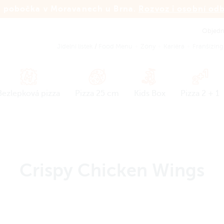
 pobočka v Moravanech u Brna.
Rozvoz i osobní od
Objedná
Jídelní lístek
/
Food Menu
Zóny
Kariéra
Franšízing
Bezlepková pizza
Pizza 25 cm
Kids Box
Pizza 2 + 1
Crispy Chicken Wings