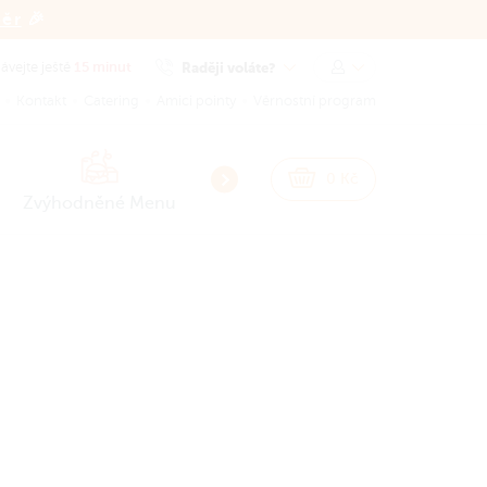
běr
🎉
15 minut
Raději voláte?
vejte ještě
Kontakt
Catering
Amici pointy
Věrnostní program
NEW
NEW
0
Kč
Zvýhodněné Menu
Smash Burgery
Burgery
Sna