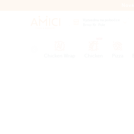
Nová
Vyzvednu na pobočce
Brno-Kr. Pole
NEW
Chicken Wrap
Chicken
Pizza