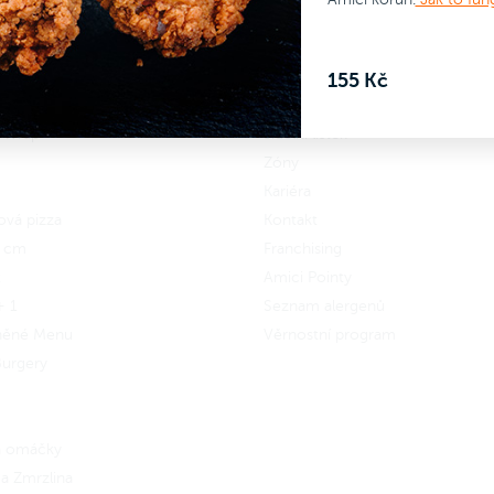
y byla ještě šťavnatější a plná
tak, aby byla ještě šťavnatější a
A nezapomeň na omáčku!
A nezapomeň na omáč
.
chutí.
3, 5, 7 nebo 10 Wings
Okus 3, 5, 7 nebo 10 Wings
s
s
155 Kč
hou nebo samostatně.
přílohou nebo samostatně.
 Wrap
Jídelní lístek
 se
do Amici věrnostního
Zapoj se
do Amici věrnostníh
Zóny
amu a získej zpět 14 Amici
programu a získej zpět 19 Ami
Kariéra
.
Jak to funguje?
korun.
Jak to funguje?
ová pizza
Kontakt
5 cm
Franchising
x
Amici Pointy
+ 1
Seznam alergenů
něné Menu
Věrnostní program
urgery
 a omáčky
a Zmrzlina