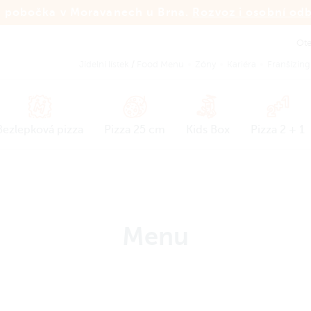
 pobočka v Moravanech u Brna.
Rozvoz i osobní od
Ot
Jídelní lístek
/
Food Menu
Zóny
Kariéra
Franšízing
Bezlepková pizza
Pizza 25 cm
Kids Box
Pizza 2 + 1
Menu