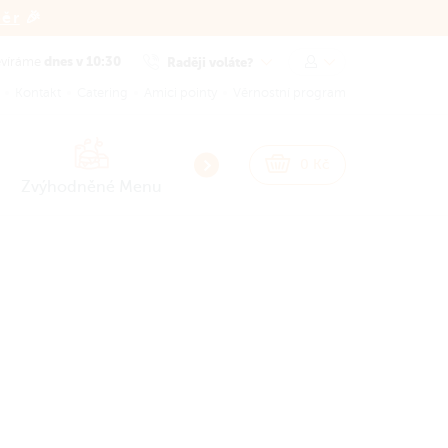
běr
🎉
dnes v 10:30
Raději voláte?
evíráme
Kontakt
Catering
Amici pointy
Věrnostní program
NEW
NEW
0
Kč
Zvýhodněné Menu
Smash Burgery
Burgery
Sna