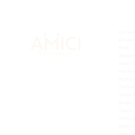
výběru
výběr
Zapoj se
do Amici věrnostního
Zapoj
programu a získej zpět 35 Amici
progr
korun.
Jak to funguje?
koru
Chicken
Chicken
Pizza
Bezlepk
Pizza 2
Kids Bo
Pizza 2 
Zvýhod
Smash B
Burgery
Snacks
Přílohy
Dezerty 
Poukazy