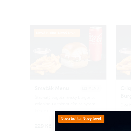
Nová bulka. Nový level.
Smažák Menu
Cris
MENU
Bur
Šťavnatý vegetariánský burger se
zeleninou a táhnoucím se sýrem
Dlouho
také v menu.
koneč
serví
Nová bulka. Nový level.
Zvýhodněné Menu obsahuje:
vláčn
229 Kč
259
Do košíku
- Smažák