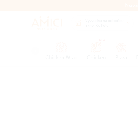
Nová
Vyzvednu na pobočce
Brno-Kr. Pole
NEW
Chicken Wrap
Chicken
Pizza