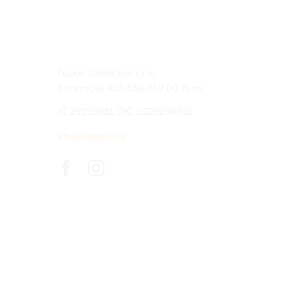
o
ci
Fusion Collective s.r.o.
Bohunická 403/55a, 619 00 Brno
IČ 29290881
DIČ CZ29290881
ahoj@amici.cz