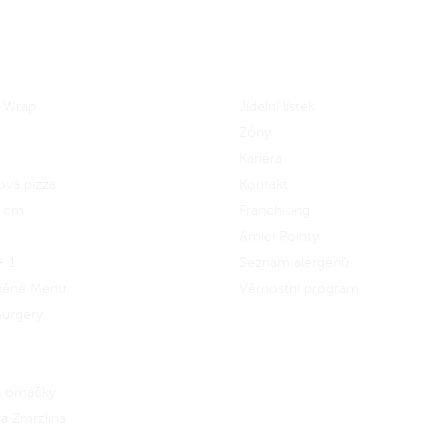
u
výběru
 se
do Amici věrnostního
Zapoj se
do Amici věrnostníh
amu a získej zpět 36 Amici
programu a získej zpět 36 Ami
n.
Jak to funguje?
korun.
Jak to funguje?
 Wrap
Jídelní lístek
Zóny
Kariéra
ová pizza
Kontakt
5 cm
Franchising
x
Amici Pointy
+ 1
Seznam alergenů
něné Menu
Věrnostní program
urgery
 a omáčky
a Zmrzlina