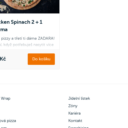
oni.
Šunka & salám, Veggie a Quat
Stagioni.
ken Spinach 2 + 1
rma
 pizzy a třetí ti dáme ZADARA!
í, když potřebuješ nasytit více
vých krků, třeba na akci s
li. Pizzy mezi sebou klidně
 Kč
Do košíku
nuj podle svého gusta.
 pouze pro pizzu Double
e and Ham, Šunková s
icí, Americana, Quattro
ggi, Chicken Chorizo,
 Wrap
Jídelní lístek
en Spinach.
Zóny
Kariéra
 zdarma můžeš vybrat z pizzy
vé, Margherita, Salámová,
ová pizza
Kontakt
 & salám, Veggie a Quattro