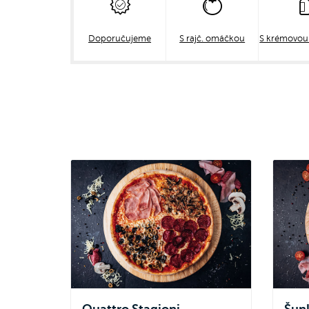
Doporučujeme
S rajč. omáčkou
S krémovo
Quattro Stagioni
Šun