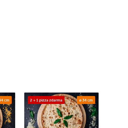
34 cm
2 + 1 pizza zdarma
ø 34 cm