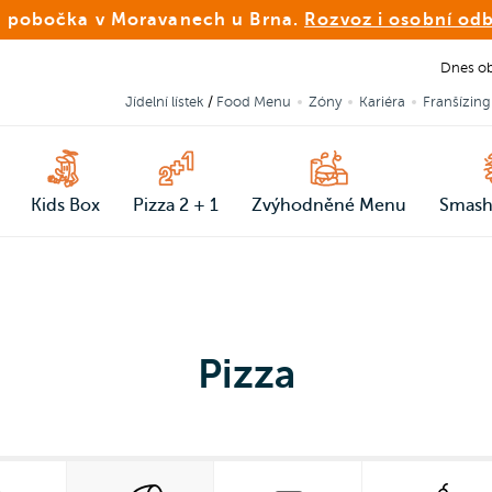
 pobočka v Moravanech u Brna.
Rozvoz i osobní od
Dnes ob
Jídelní lístek
/
Food Menu
Zóny
Kariéra
Franšízing
Kids Box
Pizza 2 + 1
Zvýhodněné Menu
Smash
Pizza