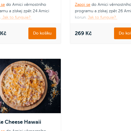
 se
do Amici věrnostního
Zapoj se
do Amici věrnostníh
amu a získej zpět 24 Amici
programu a získej zpět 26 Ami
.
Jak to funguje?
korun.
Jak to funguje?
 Kč
269 Kč
Do košíku
Do koš
le Cheese Hawaii