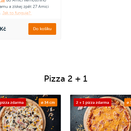
 se
do Amici věrnostního
amu a získej zpět 27 Amici
n.
Jak to funguje?
 Kč
Do košíku
Pizza 2 + 1
 pizza zdarma
ø 34 cm
2 + 1 pizza zdarma
ø 