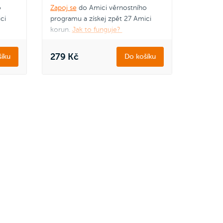
o
Zapoj se
do Amici věrnostního
ci
programu a získej zpět 27 Amici
korun.
Jak to funguje?
279 Kč
íku
Do košíku