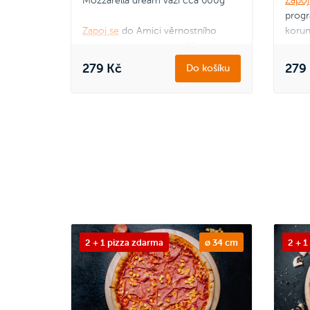
Mozzarella dream váží cca 600g
Zapoj
progr
Zapoj se
do Amici věrnostního
koru
programu a získej zpět 28 Amici
korun.
Jak to funguje?
279 Kč
279
Do košíku
2 + 1 pizza zdarma
ø 34 cm
2 + 1