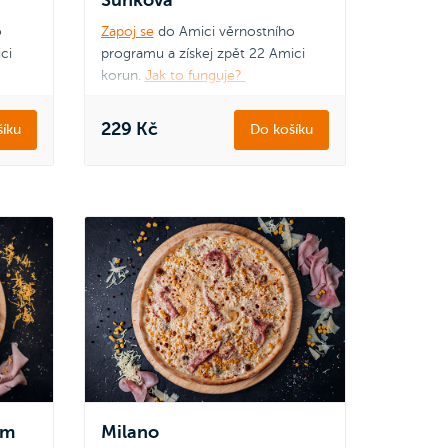
o
Zapoj se
do Amici věrnostního
ci
programu a získej zpět 22 Amici
korun.
Jak to funguje?
229 Kč
íku
Do košíku
am
Milano