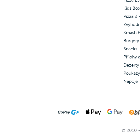
Pizza 2
Stagioni.
Stagi
Kids Bo
Pizza 2 
Zvýhod
Smash B
Burgery
Snacks
Přílohy
Dezerty 
Poukazy
Nápoje
© 2010 -