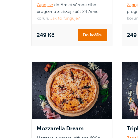
Zapoj se
do Amici věrnostního
Zapoj
programu a získej zpět 24 Amici
progr
korun.
Jak to funguje?
korun
249 Kč
249
Do košíku
Mozzarella Dream
Trip