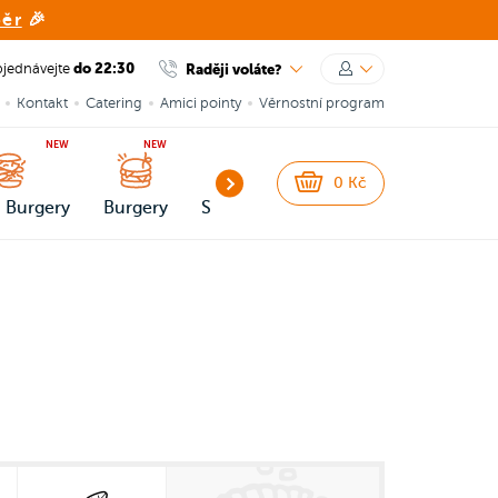
běr
🎉
do 22:30
Raději voláte?
jednávejte
Kontakt
Catering
Amici pointy
Věrnostní program
NEW
NEW
0
Kč
 Burgery
Burgery
Snacks
Přílohy a omáčky
Dez