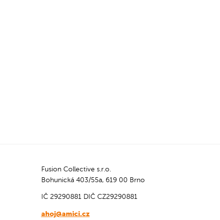
Šunka & salám, Veggie a Quattro
tro
Stagioni.
Fusion Collective s.r.o.
Bohunická 403/55a, 619 00 Brno
IČ 29290881
DIČ CZ29290881
ahoj@amici.cz