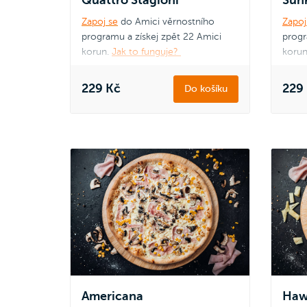
Zapoj se
do Amici věrnostního
Zapoj
programu a získej zpět 22 Amici
progr
korun.
Jak to funguje?
korun
229 Kč
229
Do košíku
Americana
Haw