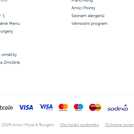
5 cm
Franchising
oni.
x
Amici Pointy
+ 1
Seznam alergenů
něné Menu
Věrnostní program
urgery
 a omáčky
a Zmrzlina
 2026 Amici Pizza & Burgers
Obchodní podmínky
Ochrana osobn