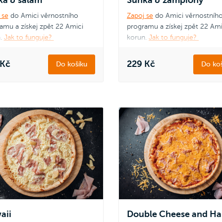
 se
do Amici věrnostního
Zapoj se
do Amici věrnostníh
amu a získej zpět 22 Amici
programu a získej zpět 22 Ami
.
Jak to funguje?
korun.
Jak to funguje?
 Kč
229 Kč
Do košíku
Do koš
aii
Double Cheese and H