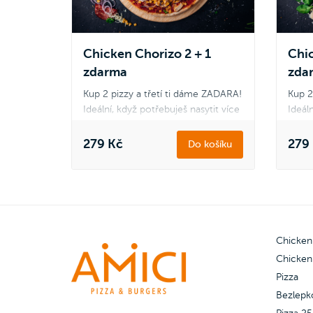
Stagi
Šunka & salám, Veggie a Quattro
Stagioni.
Chicken Chorizo 2 + 1
Chic
zdarma
zda
Kup 2 pizzy a třetí ti dáme ZADARA!
Kup 2
Ideální, když potřebuješ nasytit více
Ideáln
hladových krků, třeba na akci s
hlado
přáteli. Pizzy mezi sebou klidně
přáte
279 Kč
279
Do košíku
kombinuj podle svého gusta.
kombi
Platí pouze pro pizzu Double
Platí
Cheese and Ham, Šunková s
Chees
kukuřicí, Americana, Quattro
kukuř
Formaggi, Chicken Chorizo,
Forma
Chicken
Chicken Spinach.
Chick
Chicken
Pizza
Třetí zdarma můžeš vybrat z pizzy
Třetí
Šunkové, Margherita, Salámová,
Šunko
Bezlepk
Šunka & salám, Veggie a Quattro
Šunka