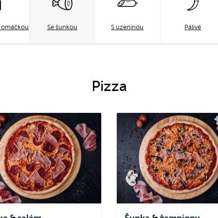
u omáčkou
Se šunkou
S uzeninou
Pálivé
Pizza
ka & salám
Šunka & žampiony