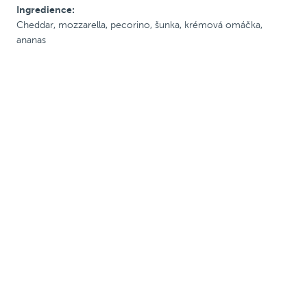
Ingredience:
S rajč. omáčkou
Cheddar, mozzarella, pecorino, šunka, krémová omáčka,
ananas
S krémovou omáčkou
Se šunkou
S uzeninou
Pálivé
Vegetariánské