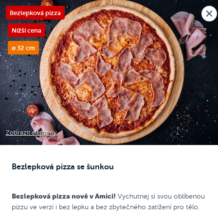
Nová pobočka v Moravanech u Brna.
Bezlepková pizza
Rozvoz i osobní odběr
🎉
Otevíráme
dnes v 10:30
Raději voláte?
Nižší cena
0
Kč
ø 32 cm
zza
Bezlepková pizza
Pizza 25 cm
Kids Box
Pizza 2 + 
Zobrazit alergeny
Bezlepková pizza
Bezlepková pizza se šunkou
Bezlepková pizza nově v Amici!
Vychutnej si svou oblíbenou
pizzu ve verzi i bez lepku a bez zbytečného zatížení pro tělo.