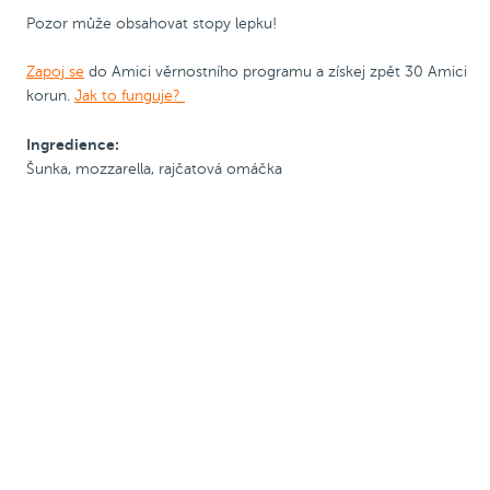
Pozor může obsahovat stopy lepku!
Zapoj se
do Amici věrnostního programu a získej zpět 30 Amici
korun.
Jak to funguje?
Ingredience:
Šunka, mozzarella, rajčatová omáčka
Bezlepková pizza
Bezlepková pizza
Nižší cena
Bezlepková pizza
Nižší cena
ø 32 cm
ø 32 cm
Zobrazit alergeny
Zobrazit alergeny
Bezlepková pizza
Bezlepková pizza se