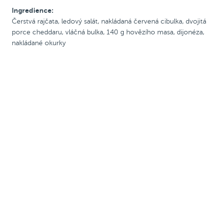
Ingredience:
Čerstvá rajčata, ledový salát, nakládaná červená cibulka, dvojitá
porce cheddaru, vláčná bulka, 140 g hovězího masa, dijonéza,
nakládané okurky
Chicken burgery
Novinka
Novinka
Zobrazit alergeny
Zobrazit alergeny
Crispy Chicken Burger
Crispy Chicken Bacon