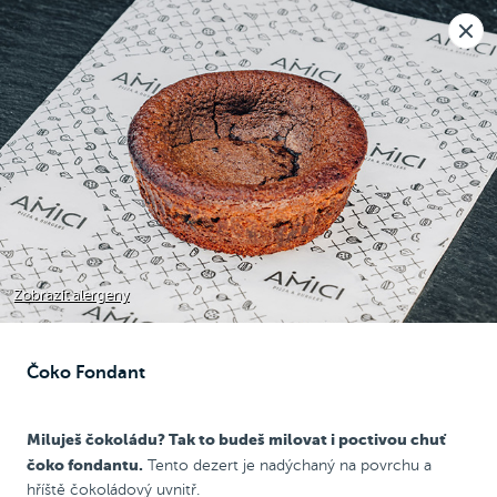
Nová pobočka v Moravanech u Brna.
Rozvoz i osobní odběr
🎉
Otevíráme
dnes v 10:30
Raději voláte?
0
Kč
NEW
Chicken Wrap
Chicken
Pizza
Bezlepková pizza
Zobrazit alergeny
Čoko Fondant
Dezerty
Miluješ čokoládu? Tak to budeš milovat i poctivou chuť
čoko fondantu.
Tento dezert je nadýchaný na povrchu a
hříště čokoládový uvnitř.