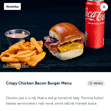
Nová pobočka v Moravanech u Brna.
Novinka
Rozvoz i osobní odběr
🎉
Otevíráme
dnes v 10:30
Raději voláte?
0
Kč
NEW
Chicken Wrap
Chicken
Pizza
Bezlepková pizza
Zobrazit alergeny
Crispy Chicken Bacon Burger Menu
MENU
Menu
Dlouho jste si o něj říkali a teď je konečně tady. Poctivá kuřecí
klasika servírovaná v naší nové, extra vláčné hranaté bulce.