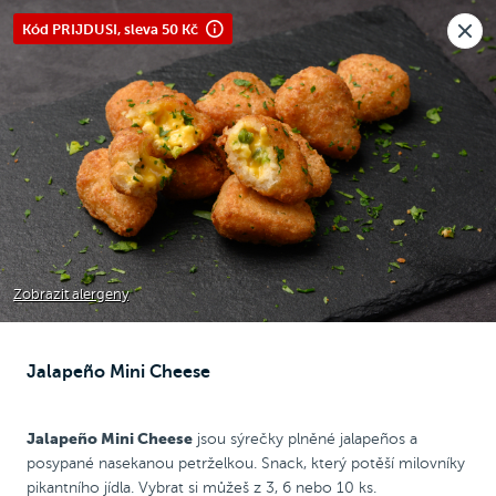
Nová pobočka v Moravanech u Brna.
Kód PRIJDUSI, sleva 50 Kč
Rozvoz i osobní odběr
🎉
Otevíráme
dnes v 10:30
Raději voláte?
0
Kč
NEW
Chicken Wrap
Chicken
Pizza
Bezlepková pizza
Zobrazit alergeny
Jalapeño Mini Cheese
Mini Cheese Box
Jalapeño Mini Cheese
jsou sýrečky plněné jalapeños a
posypané nasekanou petrželkou. Snack, který potěší milovníky
pikantního jídla. Vybrat si můžeš z 3, 6 nebo 10 ks.