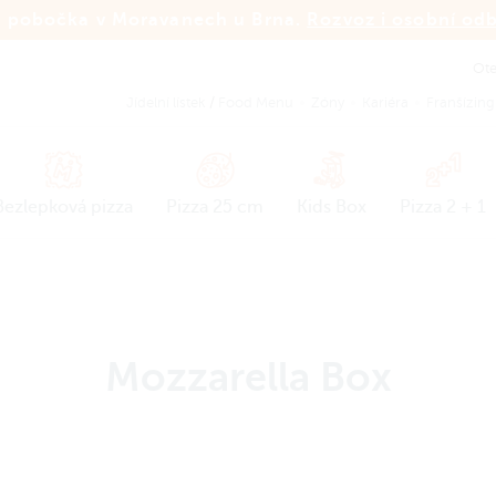
 pobočka v Moravanech u Brna.
Rozvoz i osobní od
Ot
Jídelní lístek
/
Food Menu
Zóny
Kariéra
Franšízing
Bezlepková pizza
Pizza 25 cm
Kids Box
Pizza 2 + 1
Mozzarella Box