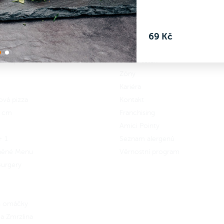
69 Kč
 Wrap
Jídelní lístek
Zóny
Kariéra
ová pizza
Kontakt
5 cm
Franchising
x
Amici Pointy
+ 1
Seznam alergenů
něné Menu
Věrnostní program
urgery
 a omáčky
a Zmrzlina