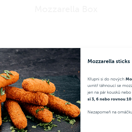
Mozzarella Box
Mozzarella sticks
Moz
Křupni si do nových
uvnitř táhnoucí se mozz
jen na pár kousků nebo
si 3, 6 nebo rovnou 1
Nezapomeň na omáčku a