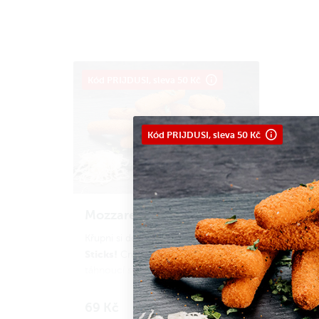
Kód PRIJDUSI, sleva 50 Kč
Kód PRIJDUSI, sleva 50 Kč
Mozzarella sticks
Mozzarella
Křupni si do nových
Sticks!
Crunchy těstíčko, uvnitř
táhnoucí se mozzarella, prostě
pecka! Ať už máš chuť jen na pár
kousků nebo se chceš podělit s
69 Kč
Do košíku
vyber si 3, 6 nebo
kámošema,