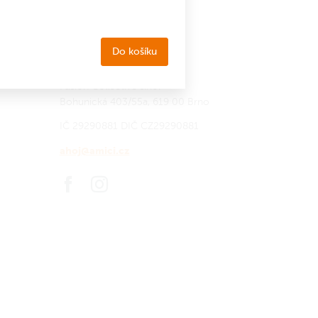
Do košíku
Fusion Collective s.r.o.
Bohunická 403/55a, 619 00 Brno
IČ 29290881
DIČ CZ29290881
ahoj@amici.cz