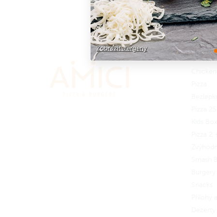
rovnou 10 kousků.
Nezapomeň na omáčku a užij si to
na max.
Zobrazit alergeny
Chicken
Chicken
Pizza
Bezlepk
Pizza 2
Kids Bo
Pizza 2 
Zvýhod
Smash B
Burgery
Snacks
Přílohy
Dezerty 