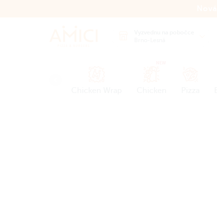
Nová
Vyzvednu na pobočce
Brno-Lesná
NEW
Chicken Wrap
Chicken
Pizza