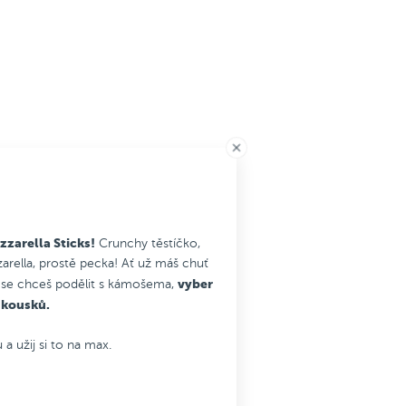
zarella Sticks!
Crunchy těstíčko,
arella, prostě pecka! Ať už máš chuť
vyber
 se chceš podělit s kámošema,
0 kousků.
 užij si to na max.