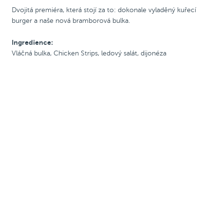
Dvojitá premiéra, která stojí za to: dokonale vyladěný kuřecí
burger a naše nová bramborová bulka.
Ingredience:
Vláčná bulka, Chicken Strips, ledový salát, dijonéza
Chicken burgery
Novinka
Novinka
Zobrazit alergeny
Zobrazit alergeny
Crispy Chicken Burger
Crispy Chicken Bacon