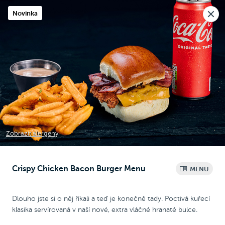
Nová pobočka v Moravanech u Brna.
Novinka
Rozvoz i osobní odběr
🎉
Dnes objednávejte
do 22:30
Raději voláte?
0
Kč
NEW
Chicken Wrap
Chicken
Pizza
Bezlepková pizza
Zobrazit alergeny
Crispy Chicken Bacon Burger Menu
MENU
Menu
Dlouho jste si o něj říkali a teď je konečně tady. Poctivá kuřecí
klasika servírovaná v naší nové, extra vláčné hranaté bulce.