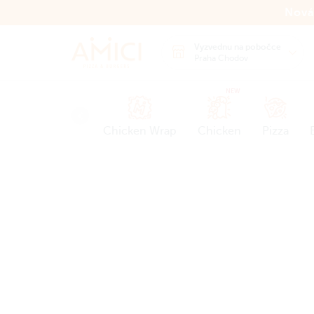
Nová
Vyzvednu na pobočce
Praha Chodov
NEW
Chicken Wrap
Chicken
Pizza