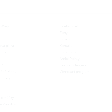
 Wrap
Jídelní lístek
Zóny
Kariéra
ová pizza
Kontakt
5 cm
Franchising
x
Amici Pointy
+ 1
Seznam alergenů
něné Menu
Věrnostní program
urgery
 a omáčky
a Zmrzlina