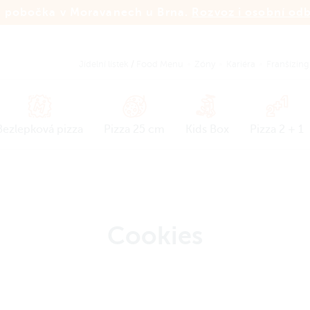
 pobočka v Moravanech u Brna.
Rozvoz i osobní od
Jídelní lístek
/
Food Menu
Zóny
Kariéra
Franšízing
Bezlepková pizza
Pizza 25 cm
Kids Box
Pizza 2 + 1
Cookies