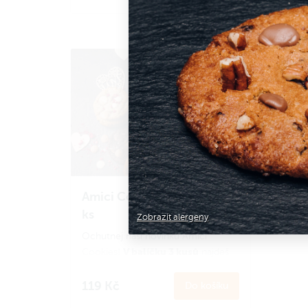
pekanové ořechy
.
Šárky
Díky kvalitnímu máslovému základu
Díky 
jsou naše Cookies vláčné a zároveň
jsou 
křehké.
křehk
Celková hmotnost 65 g.
Celko
Amici Cookies - balíček 3
ks
Zobrazit alergeny
Ochutnej naši novinku Amici
V balíčku 3 kusů
Cookies!
najdeš
tyto příchutě:
119 Kč
Do košíku
Chocolate brownie se slaným
karamelem