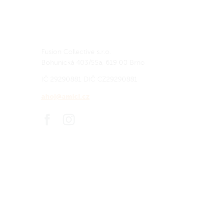
Fusion Collective s.r.o.
Bohunická 403/55a, 619 00 Brno
IČ 29290881
DIČ CZ29290881
ahoj@amici.cz