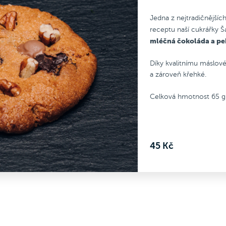
.
vyladěného receptu naší cukr
kvalitnímu máslovému základu
Šárky.
Jedna z nejtradičnějšíc
naše Cookies vláčné a zároveň
Díky kvalitnímu máslovému zá
receptu naší cukrářky Š
é.
jsou naše Cookies vláčné a z
mléčná čokoláda a p
vá hmotnost 65 g.
křehké.
Celková hmotnost 65 g.
Díky kvalitnímu máslov
a zároveň křehké.
Celková hmotnost 65 g
45 Kč