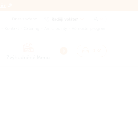
běr
🎉
Dnes zavřeno
Raději voláte?
Kontakt
Catering
Amici pointy
Věrnostní program
NEW
NEW
0
Kč
Zvýhodněné Menu
Smash Burgery
Burgery
Sna