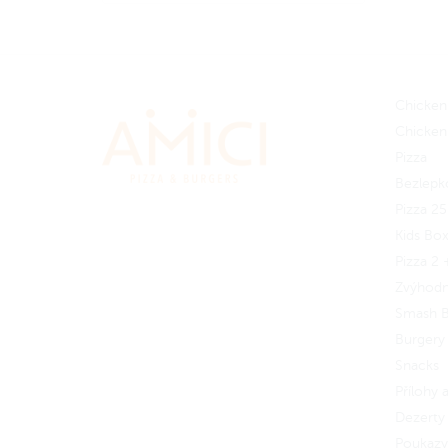
Bílá čokoláda s malinami
Americká klasika s pekany
Ručně dělané Amici Cookies jsou
Chicken
křehké a zároveň vláčné díky
Chicken
receptu od naší cukrářky Šárky.
Celková hmotnost 195 g.
Pizza
Bezlepk
Pizza 2
Kids Bo
Pizza 2 
Zvýhod
Smash B
Burgery
Snacks
Přílohy
Dezerty 
Poukazy