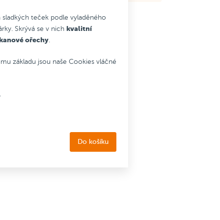
ářky
h sladkých teček podle vyladěného
kladu
kvalitní
árky. Skrývá se v nich
ároveň
ekanové ořechy
.
ému základu jsou naše Cookies vláčné
.
Do košíku