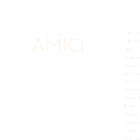
Bílá čokoláda s malinami
Americká klasika s pekany
Ručně dělané Amici Cookies jsou
Chicken
křehké a zároveň vláčné díky
Chicken
receptu od naší cukrářky Šárky.
Celková hmotnost 195 g.
Pizza
Bezlepk
Pizza 2
Kids Bo
Pizza 2 
Zvýhod
Smash B
Burgery
Snacks
Přílohy
Dezerty 
Poukazy