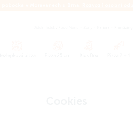
 pobočka v Moravanech u Brna.
Rozvoz i osobní od
Jídelní lístek
/
Food Menu
Zóny
Kariéra
Franšízing
Bezlepková pizza
Pizza 25 cm
Kids Box
Pizza 2 + 1
Cookies