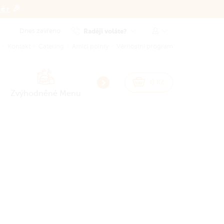
běr
🎉
Dnes zavřeno
Raději voláte?
Kontakt
Catering
Amici pointy
Věrnostní program
NEW
NEW
0
Kč
Zvýhodněné Menu
Smash Burgery
Burgery
Sna