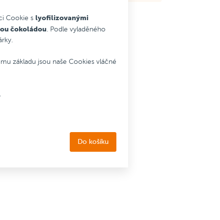
ářky
lyofilizovanými
ci Cookie s
kladu
ílou čokoládou
. Podle vyladěného
ároveň
árky.
ému základu jsou naše Cookies vláčné
.
Do košíku