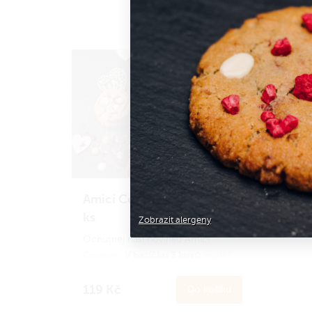
pekanové ořechy
.
Šárky
Díky kvalitnímu máslovému základu
Díky 
jsou naše Cookies vláčné a zároveň
jsou 
křehké.
křehk
Celková hmotnost 65 g.
Celko
Amici Cookies - balíček 3
ks
Zobrazit alergeny
Ochutnej naši novinku Amici
V balíčku 3 kusů
Cookies!
najdeš
tyto příchutě:
119 Kč
Do košíku
Chocolate brownie se slaným
karamelem