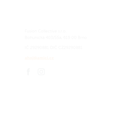
Fusion Collective s.r.o.
Bohunická 403/55a, 619 00 Brno
IČ 29290881
DIČ CZ29290881
ahoj@amici.cz