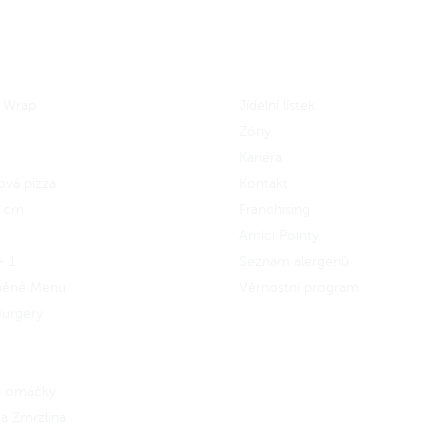
 Wrap
Jídelní lístek
Zóny
Kariéra
ová pizza
Kontakt
5 cm
Franchising
x
Amici Pointy
+ 1
Seznam alergenů
něné Menu
Věrnostní program
urgery
 a omáčky
a Zmrzlina