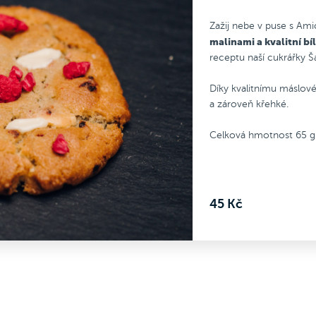
.
vyladěného receptu naší cukr
kvalitnímu máslovému základu
Šárky.
Zažij nebe v puse s Ami
naše Cookies vláčné a zároveň
Díky kvalitnímu máslovému zá
malinami a kvalitní b
é.
jsou naše Cookies vláčné a z
receptu naší cukrářky Š
vá hmotnost 65 g.
křehké.
Celková hmotnost 65 g.
Díky kvalitnímu máslov
a zároveň křehké.
Celková hmotnost 65 g
45 Kč