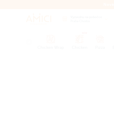
Nová
Vyzvednu na pobočce
Praha Chodov
NEW
Chicken Wrap
Chicken
Pizza